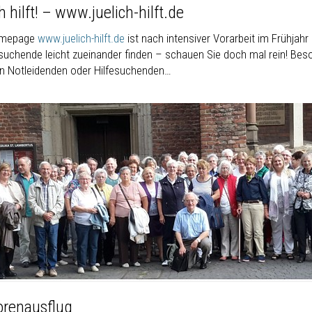
h hilft! – www.juelich-hilft.de
omepage
www.juelich-hilft.de
ist nach intensiver Vorarbeit im Frühjah
suchende leicht zueinander finden – schauen Sie doch mal rein! Besond
n Notleidenden oder Hilfesuchenden…
orenausflug