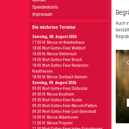
Spendenkonto
Begr
Impressum
Auch in
Die nächsten Termine
bestat
Begräb
Samstag, 08. August 2026
17.00 Hl. Messe im Krankenhaus
18.00 Wort-Gottes-Feier Welldorf
18.00 Hl. Messe Stetternich
18.00 Wort-Gottes-Feier Broich
18.00 Wort-Gottes-Feier Niederzier-
Krauthausen
18.00 Hl. Messe Overbach Barmen
Sonntag, 09. August 2026
09.00 Wort-Gottes-Feier Dürboslar
09.30 HI. Messe Bourheim
09.30 Wort-Gottes-Feier Koslar
09.30 Wort-Gottes-Feier Mersch/Pattern
09.30 Wort-Gottes-Feier Lich-Steinstraß
10.00 Hl. Messe Aldenhoven
11.00 Hl. Messe Propstei
11.00 Wort-Gottes-Feier Inden-Schophoven