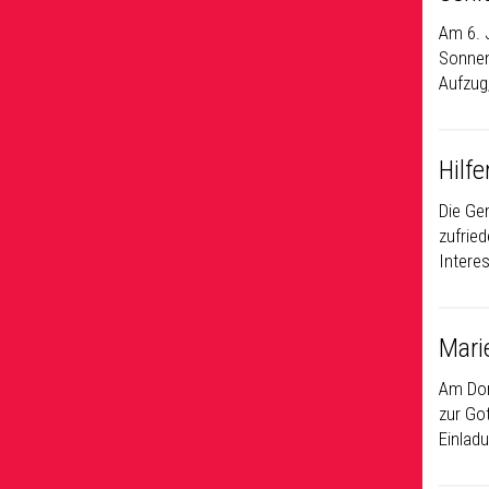
Am 6. 
Sonnen
Aufzug
Hilf
Die Ge
zufrie
Intere
Mari
Am Don
zur Go
Einladu