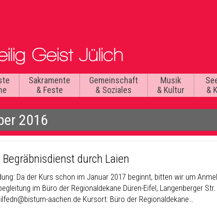
ste
Sakramente
Gemeinschaft
Musik
Se
he
& Feste
& Soziales
& Kultur
& 
ber 2016
: Begräbnisdienst durch Laien
ung: Da der Kurs schon im Januar 2017 beginnt, bitten wir um Anmeld
egleitung im Büro der Regionaldekane Düren-Eifel, Langenberger Str. 
hilfedn@bistum-aachen.de Kursort: Büro der Regionaldekane…