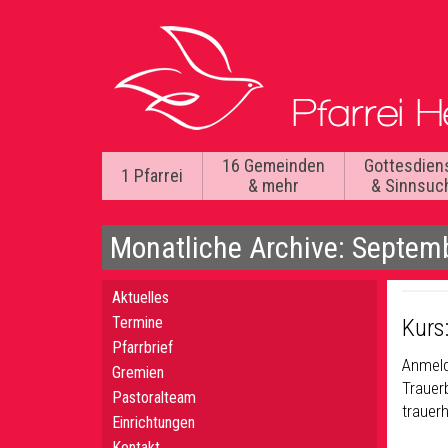
16 Gemeinden
Gottesdien
1 Pfarrei
& mehr
& Sinnsuc
Monatliche Archive: Septem
Aktuelles
Termine
Kurs
Pfarrbrief
Anmeld
Gremien
Trauerb
Pastoralteam
trauer
Einrichtungen
Kontakt