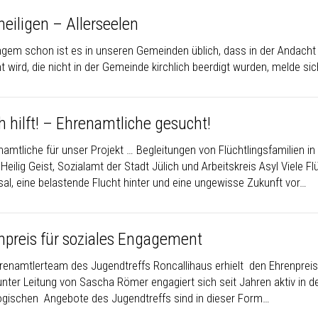
heiligen – Allerseelen
angem schon ist es in unseren Gemeinden üblich, dass in der Andacht 
t wird, die nicht in der Gemeinde kirchlich beerdigt wurden, melde s
h hilft! – Ehrenamtliche gesucht!
namtliche für unser Projekt … Begleitungen von Flüchtlingsfamilien i
 Heilig Geist, Sozialamt der Stadt Jülich und Arbeitskreis Asyl Viele
sal, eine belastende Flucht hinter und eine ungewisse Zukunft vor…
npreis für soziales Engagement
renamtlerteam des Jugendtreffs Roncallihaus erhielt den Ehrenpreis
ter Leitung von Sascha Römer engagiert sich seit Jahren aktiv in der
gischen Angebote des Jugendtreffs sind in dieser Form…