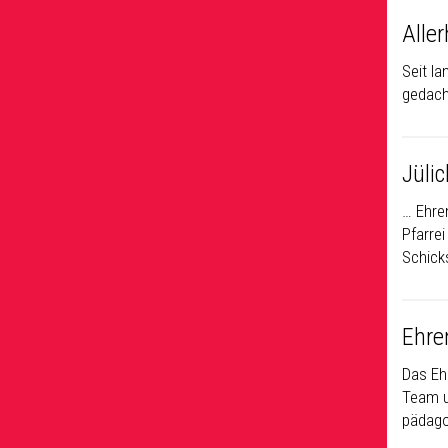
Aller
Seit l
gedach
Jülic
… Ehre
Pfarrei
Schick
Ehre
Das Eh
Team un
pädago