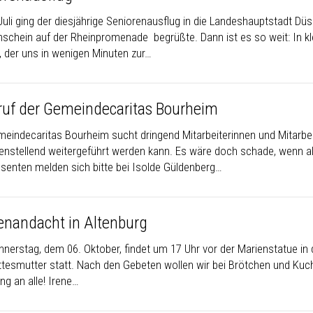
Juli ging der diesjährige Seniorenausflug in die Landeshauptstadt Dü
schein auf der Rheinpromenade begrüßte. Dann ist es so weit: In k
, der uns in wenigen Minuten zur…
eruf der Gemeindecaritas Bourheim
meindecaritas Bourheim sucht dringend Mitarbeiterinnen und Mitarbeit
denstellend weitergeführt werden kann. Es wäre doch schade, wenn a
ssenten melden sich bitte bei Isolde Güldenberg…
enandacht in Altenburg
nerstag, dem 06. Oktober, findet um 17 Uhr vor der Marienstatue in d
ttesmutter statt. Nach den Gebeten wollen wir bei Brötchen und Ku
ng an alle! Irene…