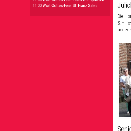
Jülic
11.00 Wort-Gottes-Feier St. Franz Sales
Die H
& Hilfe
andere
Seni