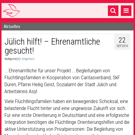
Aktuelles
Startseite
22
Jülich hilft! – Ehrenamtliche
1 Pfarrei
SEP. 2016
gesucht!
16 Gemeinden & mehr
Kategorie(n):
Allgemein
Gottesdienste & Sinnsuche
… Ehrenamtliche für unser Projekt … Begleitungen von
Sakramente & Feste
Flüchtlingsfamilien in Kooperation von Caritasverband, SkF
Düren, Pfarrei Heilig Geist, Sozialamt der Stadt Jülich und
Gemeinschaft & Soziales
Arbeitskreis Asyl
Viele Flüchtlingsfamilien haben ein bewegendes Schicksal, eine
Musik
& Kultur
belastende Flucht hinter und eine ungewisse Zukunft vor sich.
Seelsorge & Kontakt
Für eine erste Orientierung in Deutschland und eine erfolgreiche
Integration benötigen die Flüchtlinge Orientierungshilfen und die
aktive Unterstützung von Privatpersonen. Die Begleitung von