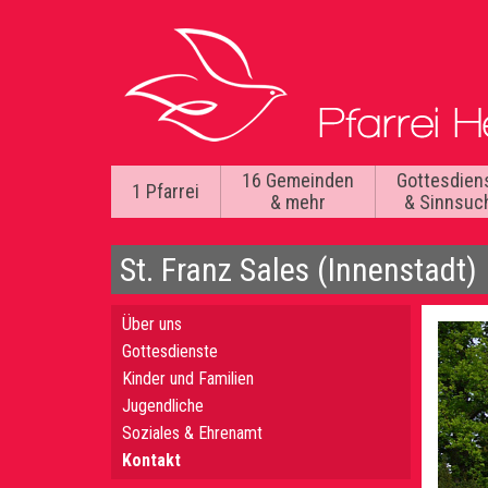
16 Gemeinden
Gottesdien
1 Pfarrei
& mehr
& Sinnsuc
St. Franz Sales (Innenstadt)
Über uns
Gottesdienste
Kinder und Familien
Jugendliche
Soziales & Ehrenamt
Kontakt