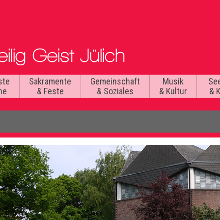
ste
Sakramente
Gemeinschaft
Musik
Se
he
& Feste
& Soziales
& Kultur
& 