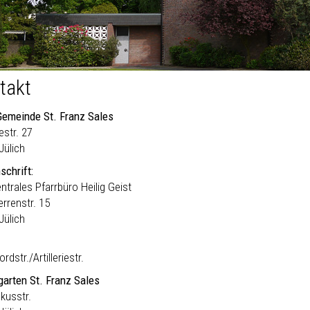
takt
Gemeinde St. Franz Sales
iestr. 27
Jülich
schrift:
ntrales Pfarrbüro Heilig Geist
errenstr. 15
Jülich
rdstr./Artilleriestr.
garten St. Franz Sales
kusstr.