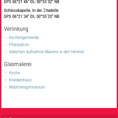
GPS 06°21´46“ ÖL-50°55´32“ NB
Schlosskapelle, In der Zitadelle
GPS 06°21´34“ ÖL-50°55´33“ NB
Verlinkung
Kirchengemeinde
Pfarrpatron
leiblichen Aufnahme Mariens in den Himmel
Glasmalerei
Kirche
Krankenhaus
Mädchengymnasium