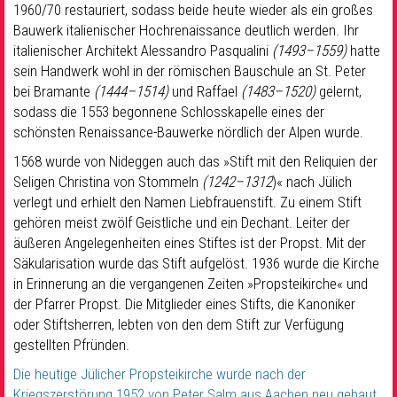
1960/70 restauriert, sodass beide heute wieder als ein großes
Bauwerk italienischer Hochrenaissance deutlich werden. Ihr
italienischer Architekt Alessandro Pasqualini
(1493–1559)
hatte
sein Handwerk wohl in der römischen Bauschule an St. Peter
bei Bramante
(1444–1514)
und Raffael
(1483–1520)
gelernt,
sodass die 1553 begonnene Schlosskapelle eines der
schönsten Renaissance-Bauwerke nördlich der Alpen wurde.
1568 wurde von Nideggen auch das »Stift mit den Reliquien der
Seligen Christina von Stommeln
(1242–1312
)« nach Jülich
verlegt und erhielt den Namen Liebfrauenstift. Zu einem Stift
gehören meist zwölf Geistliche und ein Dechant. Leiter der
äußeren Angelegenheiten eines Stiftes ist der Propst. Mit der
Säkularisation wurde das Stift aufgelöst. 1936 wurde die Kirche
in Erinnerung an die vergangenen Zeiten »Propsteikirche« und
der Pfarrer Propst. Die Mitglieder eines Stifts, die Kanoniker
oder Stiftsherren, lebten von den dem Stift zur Verfügung
gestellten Pfründen.
Die heutige Jülicher Propsteikirche wurde nach der
Kriegszerstörung 1952 von Peter Salm aus Aachen neu gebaut.