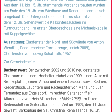
Aus dem 11. bis 15. Jh. stammende Vorgängerbauten wurden
am Ende des 19. Jh. von Wiedhase und Renard neoromanisch
umgebaut. Das Untergeschoss des Turms stammt z. T. aus
dem 12. Jh. Sehenswert die Kalksintersäulchen im
Turmdurchgang. Im ersten Obergeschoss eine Michaelskapelle
mit Kuppelgewölbe.
Ausstattung:
Glasfenster der Nord- und Südwände von Anton
Wendling, Facettenreiche Formstrenge,Linnich 2009);
Chorfenster von Ludwig Schaffrath, 1952.
Zur Gemeindeseite
Bachtenswert:
Der zwischen 2002 und 2010 neu gestaltete
Chorraum mit einem Hochaltarretabel von 1909, einem Altar mit
Bronzeplatten, einem Ambo und einem Lesepult sowie Sedilien,
Kredenztisch, Leuchtern und Radleuchter von Maria und Juan
Fernandez aus Engelsdorf. Im rechten Seitenschiff ein
Altaraufsatz von Hein Minkenberg
(1889–1968)
. Im linken
Seitenschiff ein Seitenaltar aus der Zeit um 1909, dem hl. Josef
geweiht. Sarkophag der Sel. Christina, Renaissance, 16. Jh.