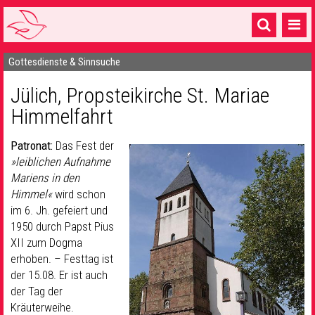
Gottesdienste & Sinnsuche
Startseite
Jülich, Propsteikirche St. Mariae
1 Pfarrei
Himmelfahrt
16 Gemeinden & mehr
Patronat:
Das Fest der
Gottesdienste & Sinnsuche
»leiblichen Aufnahme
Mariens in den
Sakramente & Feste
Himmel«
wird schon
Gemeinschaft & Soziales
im 6. Jh. gefeiert und
1950 durch Papst Pius
Musik
& Kultur
XII zum Dogma
erhoben. – Festtag ist
Seelsorge & Kontakt
der 15.08. Er ist auch
der Tag der
Kräuterweihe.