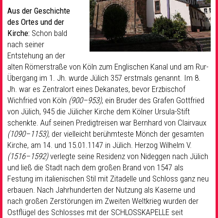
Aus der Geschichte
des Ortes und der
Kirche:
Schon bald
nach seiner
Entstehung an der
alten Römerstraße von Köln zum Englischen Kanal und am Rur-
Übergang im 1. Jh. wurde Jülich 357 erstmals genannt. Im 8.
Jh. war es Zentralort eines Dekanates, bevor Erzbischof
Wichfried von Köln
(900–953)
, ein Bruder des Grafen Gottfried
von Jülich, 945 die Jülicher Kirche dem Kölner Ursula-Stift
schenkte. Auf seinen Predigtreisen war Bernhard von Clairvaux
(1090–1153)
, der vielleicht berühmteste Mönch der gesamten
Kirche, am 14. und 15.01.1147 in Jülich. Herzog Wilhelm V.
(1516–1592)
verlegte seine Residenz von Nideggen nach Jülich
und ließ die Stadt nach dem großen Brand von 1547 als
Festung im italienischen Stil mit Zitadelle und Schloss ganz neu
erbauen. Nach Jahrhunderten der Nutzung als Kaserne und
nach großen Zerstörungen im Zweiten Weltkrieg wurden der
Ostflügel des Schlosses mit der SCHLOSSKAPELLE seit