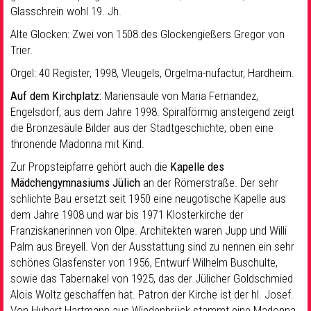
Glasschrein wohl 19. Jh.
Alte Glocken: Zwei von 1508 des Glockengießers Gregor von
Trier.
Orgel: 40 Register, 1998, Vleugels, Orgelma-nufactur, Hardheim.
Auf dem Kirchplatz:
Mariensäule von Maria Fernandez,
Engelsdorf, aus dem Jahre 1998. Spiralförmig ansteigend zeigt
die Bronzesäule Bilder aus der Stadtgeschichte; oben eine
thronende Madonna mit Kind.
Zur Propsteipfarre gehört auch die
Kapelle des
Mädchengymnasiums Jülich
an der Römerstraße. Der sehr
schlichte Bau ersetzt seit 1950 eine neugotische Kapelle aus
dem Jahre 1908 und war bis 1971 Klosterkirche der
Franziskanerinnen von Olpe. Architekten waren Jupp und Willi
Palm aus Breyell. Von der Ausstattung sind zu nennen ein sehr
schönes Glasfenster von 1956, Entwurf Wilhelm Buschulte,
sowie das Tabernakel von 1925, das der Jülicher Goldschmied
Alois Woltz geschaffen hat. Patron der Kirche ist der hl. Josef.
Von Hubert Hartmann aus Wiedenbrück stammt eine Madonna