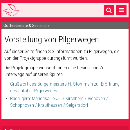
Gottesdienste & Sinnsuche
Startseite
Vorstellung von Pilgerwegen
1 Pfarrei
16 Gemeinden & mehr
Auf dieser Seite finden Sie Informationen zu Pilgerwegen, die
von der Projektgruppe durchgeführt wurden.
Gottesdienste & Sinnsuche
Die Projektgruppe wünscht Ihnen eine besinnliche Zeit
Sakramente & Feste
unterwegs auf unseren Spuren!
Grußwort des Bürgermeisters H. Stommeln zur Eröffnung
Gemeinschaft & Soziales
des Jülicher Pilgerweges
Musik
& Kultur
Radpilgern: Mariensäule Jül / Kirchberg / Viehöven /
Schophoven / Krauthausen / Selgersdorf
Seelsorge & Kontakt