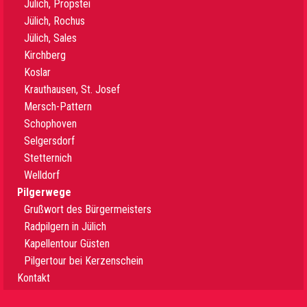
Jülich, Propstei
Jülich, Rochus
Jülich, Sales
Kirchberg
Koslar
Krauthausen, St. Josef
Mersch-Pattern
Schophoven
Selgersdorf
Stetternich
Welldorf
Pilgerwege
Grußwort des Bürgermeisters
Radpilgern in Jülich
Kapellentour Güsten
Pilgertour bei Kerzenschein
Kontakt