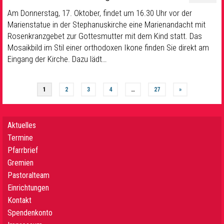
Am Donnerstag, 17. Oktober, findet um 16.30 Uhr vor der
Marienstatue in der Stephanuskirche eine Marienandacht mit
Rosenkranzgebet zur Gottesmutter mit dem Kind statt. Das
Mosaikbild im Stil einer orthodoxen Ikone finden Sie direkt am
Eingang der Kirche. Dazu lädt…
1
2
3
4
…
27
»
Aktuelles
Termine
Pfarrbrief
Gremien
Pastoralteam
Einrichtungen
Kontakt
Spendenkonto