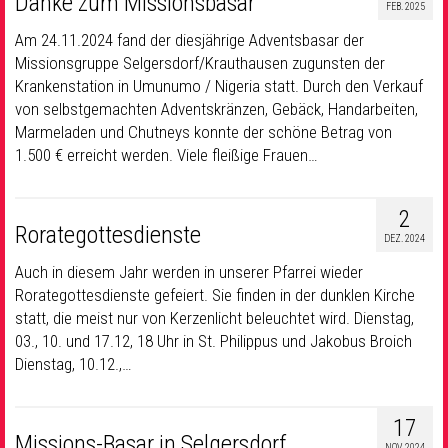
Danke zum Missionsbasar
FEB. 2025
Am 24.11.2024 fand der diesjährige Adventsbasar der
Missionsgruppe Selgersdorf/Krauthausen zugunsten der
Krankenstation in Umunumo / Nigeria statt. Durch den Verkauf
von selbstgemachten Adventskränzen, Gebäck, Handarbeiten,
Marmeladen und Chutneys konnte der schöne Betrag von
1.500 € erreicht werden. Viele fleißige Frauen…
2
Rorategottesdienste
DEZ. 2024
Auch in diesem Jahr werden in unserer Pfarrei wieder
Rorategottesdienste gefeiert. Sie finden in der dunklen Kirche
statt, die meist nur von Kerzenlicht beleuchtet wird. Dienstag,
03., 10. und 17.12, 18 Uhr in St. Philippus und Jakobus Broich
Dienstag, 10.12.,…
17
Missions-Basar in Selgersdorf
NOV. 2024