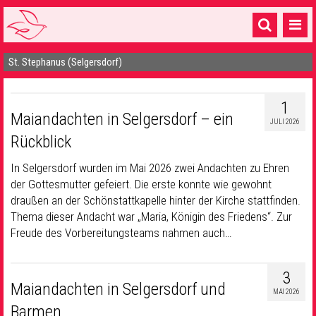
St. Stephanus (Selgersdorf)
Startseite
1 Pfarrei
1
Maiandachten in Selgersdorf – ein
16 Gemeinden & mehr
JULI 2026
Rückblick
Gottesdienste & Sinnsuche
In Selgersdorf wurden im Mai 2026 zwei Andachten zu Ehren
Sakramente & Feste
der Gottesmutter gefeiert. Die erste konnte wie gewohnt
draußen an der Schönstattkapelle hinter der Kirche stattfinden.
Gemeinschaft & Soziales
Thema dieser Andacht war „Maria, Königin des Friedens“. Zur
Freude des Vorbereitungsteams nahmen auch…
Musik
& Kultur
Seelsorge & Kontakt
3
Maiandachten in Selgersdorf und
MAI 2026
Barmen