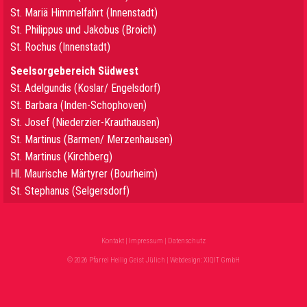
St. Mariä Himmelfahrt (Innenstadt)
St. Philippus und Jakobus (Broich)
St. Rochus (Innenstadt)
Seelsorgebereich Südwest
St. Adelgundis (Koslar/ Engelsdorf)
St. Barbara (Inden-Schophoven)
St. Josef (Niederzier-Krauthausen)
St. Martinus (Barmen/ Merzenhausen)
St. Martinus (Kirchberg)
Hl. Maurische Märtyrer (Bourheim)
St. Stephanus (Selgersdorf)
Kontakt
|
Impressum
|
Datenschutz
© 2026 Pfarrei Heilig Geist Jülich | Webdesign:
XIQIT GmbH