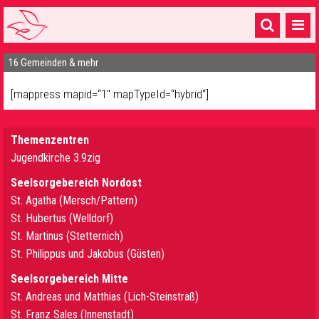
16 Gemeinden & mehr
Startseite
1 Pfarrei
[mappress mapid=“1″ mapTypeId=“hybrid“]
16 Gemeinden & mehr
Themenzentren
Gottesdienste & Sinnsuche
Jugendkirche 3.9zig
Sakramente & Feste
Seelsorgebereich Nordost
St. Agatha (Mersch/Pattern)
Gemeinschaft & Soziales
St. Hubertus (Welldorf)
St. Martinus (Stetternich)
Musik
& Kultur
St. Philippus und Jakobus (Güsten)
Seelsorge & Kontakt
Seelsorgebereich Mitte
St. Andreas und Matthias (Lich-Steinstraß)
St. Franz Sales (Innenstadt)