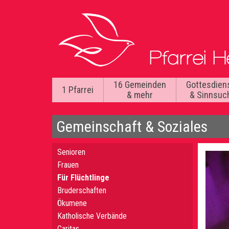
16 Gemeinden
Gottesdien
1 Pfarrei
& mehr
& Sinnsuc
Gemeinschaft & Soziales
Senioren
Frauen
Für Flüchtlinge
Bruderschaften
Ökumene
Katholische Verbände
Caritas