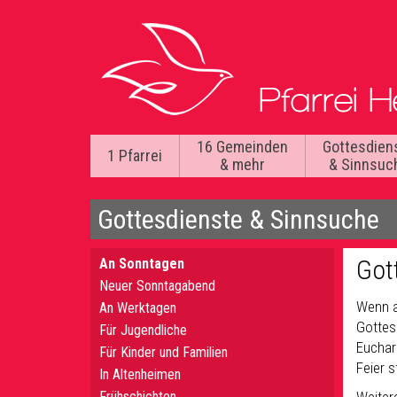
16 Gemeinden
Gottesdien
1 Pfarrei
& mehr
& Sinnsuc
Gottesdienste & Sinnsuche
Got
An Sonntagen
Neuer Sonntagabend
Wenn a
An Werktagen
Gottes
Für Jugendliche
Euchar
Für Kinder und Familien
Feier 
In Altenheimen
Frühschichten