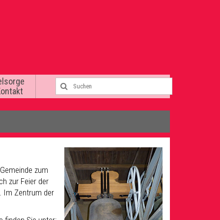
elsorge
Kontakt
he Gemeinde zum
ch zur Feier der
n. Im Zentrum der