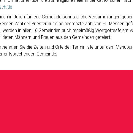
 Informationen über die sonntägliche Feier in der katholischen Kirche
isch.de
auch in Jülich für jede Gemeinde sonntägliche Versammlungen geben
nkenden Zahl der Priester nur eine begrenzte Zahl von Hl. Messen gef
, werden in allen 16 Gemeinden auch regelmäßig Wortgottesfeiern vo
ildeten Männern und Frauen aus den Gemeinden gefeiert.
entnehmen Sie die Zeiten und Orte der Terminliste unter dem Menüpunk
er entsprechenden Gemeinde.