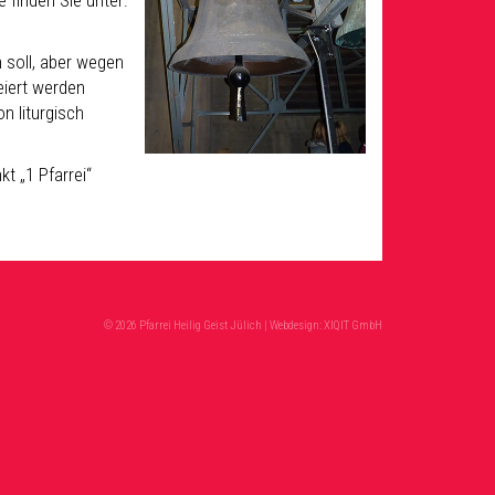
 finden Sie unter:
 soll, aber wegen
eiert werden
n liturgisch
t „1 Pfarrei“
© 2026 Pfarrei Heilig Geist Jülich | Webdesign:
XIQIT GmbH