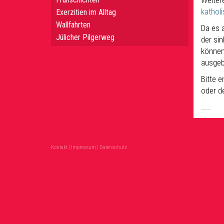
Weitere
kathol
Exerzitien im Alltag
Wallfahrten
Da es 
Jülicher Pilgerweg
der si
können
ausgeb
Bitte 
oder d
Kontakt
|
Impressum
|
Datenschutz