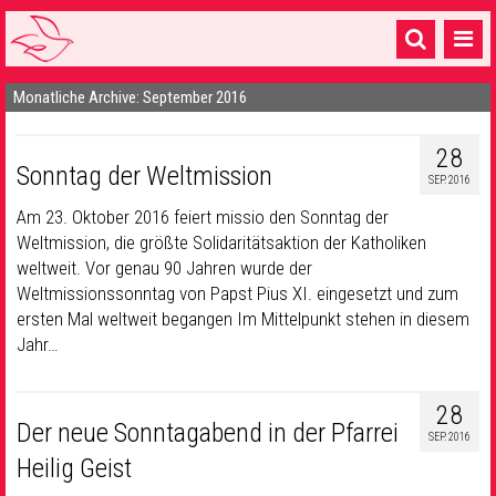
Monatliche Archive: September 2016
Startseite
1 Pfarrei
28
Sonntag der Weltmission
SEP. 2016
16 Gemeinden & mehr
Am 23. Oktober 2016 feiert missio den Sonntag der
Gottesdienste & Sinnsuche
Weltmission, die größte Solidaritätsaktion der Katholiken
weltweit. Vor genau 90 Jahren wurde der
Sakramente & Feste
Weltmissionssonntag von Papst Pius XI. eingesetzt und zum
ersten Mal weltweit begangen Im Mittelpunkt stehen in diesem
Gemeinschaft & Soziales
Jahr…
Musik
& Kultur
28
Seelsorge & Kontakt
Der neue Sonntagabend in der Pfarrei
SEP. 2016
Heilig Geist