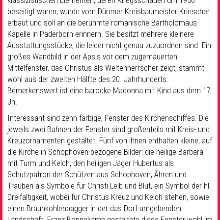
klassizistischen Elementen, deren Kriegsschäden um 1950
beseitigt waren, wurde vom Dürener Kreisbaumeister Kriescher
erbaut und soll an die berühmte romanische Bartholomäus-
Kapelle in Paderborn erinnern. Sie besitzt mehrere kleinere
Ausstattungsstücke, die leider nicht genau zuzuordnen sind. Ein
großes Wandbild in der Apsis vor dem zugemauerten
Mittelfenster, das Christus als Weltenherrscher zeigt, stammt
wohl aus der zweiten Hälfte des 20. Jahrhunderts.
Bemerkenswert ist eine barocke Madonna mit Kind aus dem 17.
Jh.
Interessant sind zehn farbige, Fenster des Kirchenschiffes. Die
jeweils zwei Bahnen der Fenster sind großenteils mit Kreis- und
Kreuzornamenten gestaltet. Fünf von ihnen enthalten kleine, auf
die Kirche in Schophoven bezogene Bilder: die heilige Barbara
mit Turm und Kelch, den heiligen Jäger Hubertus als
Schutzpatron der Schützen aus Schophoven, Ähren und
Trauben als Symbole für Christi Leib und Blut, ein Symbol der hl.
Dreifaltigkeit, wobei für Christus Kreuz und Kelch stehen, sowie
einen Braunkohlenbagger in der das Dorf umgebenden
Landschaft. Franz Bonnekamp gestaltete diese Fenster wohl im