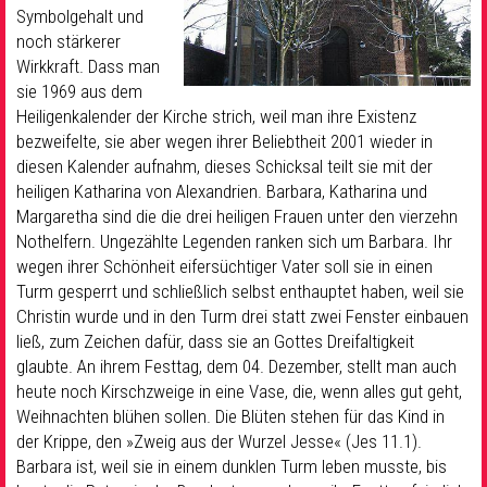
Symbolgehalt und
noch stärkerer
Wirkkraft. Dass man
sie 1969 aus dem
Heiligenkalender der Kirche strich, weil man ihre Existenz
bezweifelte, sie aber wegen ihrer Beliebtheit 2001 wieder in
diesen Kalender aufnahm, dieses Schicksal teilt sie mit der
heiligen Katharina von Alexandrien. Barbara, Katharina und
Margaretha sind die die drei heiligen Frauen unter den vierzehn
Nothelfern. Ungezählte Legenden ranken sich um Barbara. Ihr
wegen ihrer Schönheit eifersüchtiger Vater soll sie in einen
Turm gesperrt und schließlich selbst enthauptet haben, weil sie
Christin wurde und in den Turm drei statt zwei Fenster einbauen
ließ, zum Zeichen dafür, dass sie an Gottes Dreifaltigkeit
glaubte. An ihrem Festtag, dem 04. Dezember, stellt man auch
heute noch Kirschzweige in eine Vase, die, wenn alles gut geht,
Weihnachten blühen sollen. Die Blüten stehen für das Kind in
der Krippe, den »Zweig aus der Wurzel Jesse« (Jes 11.1).
Barbara ist, weil sie in einem dunklen Turm leben musste, bis