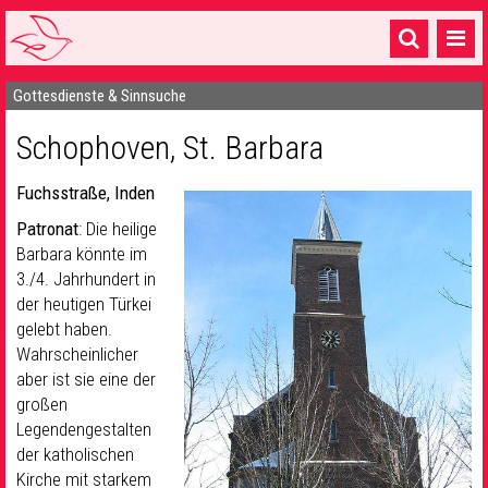
Gottesdienste & Sinnsuche
Startseite
Schophoven, St. Barbara
1 Pfarrei
16 Gemeinden & mehr
Fuchsstraße, Inden
Patronat
: Die heilige
Gottesdienste & Sinnsuche
Barbara könnte im
Sakramente & Feste
3./4. Jahrhundert in
der heutigen Türkei
Gemeinschaft & Soziales
gelebt haben.
Wahrscheinlicher
Musik
& Kultur
aber ist sie eine der
großen
Seelsorge & Kontakt
Legendengestalten
der katholischen
Kirche mit starkem