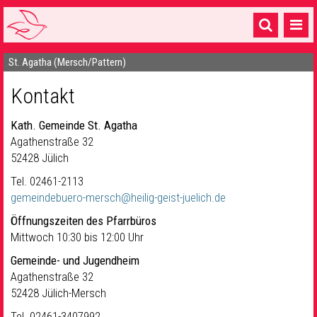
St. Agatha (Mersch/Pattern)
Startseite
Kontakt
1 Pfarrei
16 Gemeinden & mehr
Kath. Gemeinde St. Agatha
Agathenstraße 32
Gottesdienste & Sinnsuche
52428 Jülich
Sakramente & Feste
Tel. 02461-2113
gemeindebuero-mersch@heilig-geist-juelich.de
Gemeinschaft & Soziales
Öffnungszeiten des Pfarrbüros
Mittwoch 10:30 bis 12:00 Uhr
Musik
& Kultur
Gemeinde- und Jugendheim
Seelsorge & Kontakt
Agathenstraße 32
52428 Jülich-Mersch
Tel. 02461-3407992