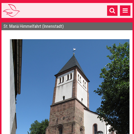
St. Mariä Himmelfahrt (Innenstadt)
Startseite
1 Pfarrei
16 Gemeinden & mehr
Gottesdienste & Sinnsuche
Sakramente & Feste
Gemeinschaft & Soziales
Musik
& Kultur
Seelsorge & Kontakt