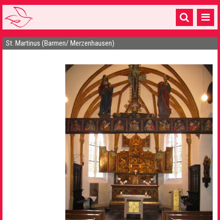
St. Martinus (Barmen/ Merzenhausen)
Startseite
1 Pfarrei
16 Gemeinden & mehr
Gottesdienste & Sinnsuche
Sakramente & Feste
Gemeinschaft & Soziales
Musik
& Kultur
Seelsorge & Kontakt