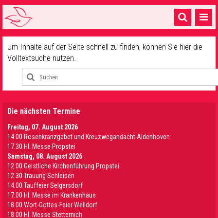
Startseite
Um Inhalte auf der Seite schnell zu finden, können Sie hier die
Volltextsuche nutzen.
1 Pfarrei
16 Gemeinden & mehr
Gottesdienste & Sinnsuche
Die nächsten Termine
Sakramente & Feste
Freitag, 07. August 2026
14.00 Rosenkranzgebet und Kreuzwegandacht Aldenhoven
Gemeinschaft & Soziales
17.30 Hl. Messe Propstei
Samstag, 08. August 2026
Musik
& Kultur
12.00 Geistliche Kirchenführung Propstei
12.30 Trauung Schleiden
Seelsorge & Kontakt
14.00 Tauffeier Selgersdorf
17.00 Hl. Messe im Krankenhaus
18.00 Wort-Gottes-Feier Welldorf
18.00 Hl. Messe Stetternich