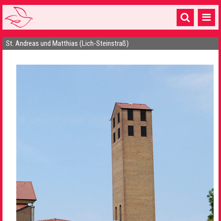
St. Andreas und Matthias (Lich-Steinstraß)
Startseite
1 Pfarrei
16 Gemeinden & mehr
Gottesdienste & Sinnsuche
Sakramente & Feste
Gemeinschaft & Soziales
Musik
& Kultur
Seelsorge & Kontakt