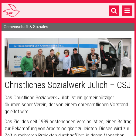
Gemeinschaft & Soziales
Startseite
1 Pfarrei
16 Gemeinden & mehr
Gottesdienste & Sinnsuche
Sakramente & Feste
Christliches Sozialwerk Jülich – CSJ
Gemeinschaft & Soziales
Das Christliche Sozialwerk Jülich ist ein gemeinnütziger
Musik
& Kultur
ökumenischer Verein, der von einem ehrenamtlichen Vorstand
geleitet wird.
Seelsorge & Kontakt
Das Ziel des seit 1989 bestehenden Vereins ist es, einen Beitrag
zur Bekämpfung von Arbeitslosigkeit zu leisten. Dieses wird zur
Zeit in mehreren Projekten durchgeführt, in denen Menschen,