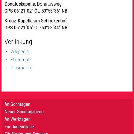
Donatuskapelle,
Donatusweg
GPS 06°21´02“ ÖL-50°53´36“ NB
Kreuz-Kapelle am Schrickenhof
GPS 06°21´05“ ÖL-50°53´44“ NB
Verlinkung
Wikipedia
Ehrenmale
Glasmalerei
An Sonntagen
Neuer Sonntagabend
An Werktagen
Für Jugendliche