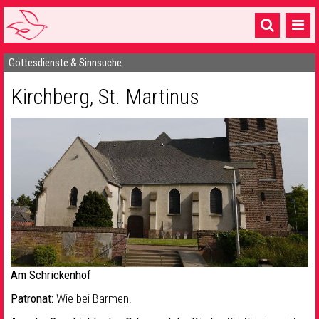
Gottesdienste & Sinnsuche
Startseite
Kirchberg, St. Martinus
1 Pfarrei
16 Gemeinden & mehr
Gottesdienste & Sinnsuche
Sakramente & Feste
Gemeinschaft & Soziales
Musik
& Kultur
Seelsorge & Kontakt
Am Schrickenhof
Patronat:
Wie bei Barmen.