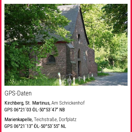
GPS-Daten
Kirchberg, St. Martinus,
Am Schrickenhof
GPS 06°21´03 ÖL-50°53´47“ NB
Marienkapelle,
Teichstraße, Dorfplatz
GPS 06°21´13“ ÖL-50°53´55“ NL