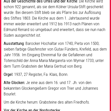
Aus der Geschichte des Ortes und der Kirche
: Die Kirche wird
schon 922 genannt, als sie dem Kölner Ursula-Stift geschenkt
wurde. Bei diesem Stift blieb sie als Pfarre bis zur Auflösung
des Stiftes 1803. Die Kirche aus dem 1. Jahrtausend wurde
immer wieder erweitert und 1912 bis 1913 nach Plänen von
Edmund Renard so umgebaut und erweitert, dass sie nun nach
Süden ausgerichtet ist.
Ausstattung
: Barocker Hochaltar von 1740; Pieta von 1500;
sieben farbige Glasfenster von Gutav Fünders, Krefeld, aus dem
Jahr 1956. Im Eingang Ehrenmal für die Gefallenen und
Totenschild der Anna Maria Margareta von Wymar 1733, unter
dem Turm Grabstein der Maria Gertrud von Berg.
Orgel:
1937, 27 Register, Fa. Klais, Bonn.
Alte Glocken:
Je eine aus dem 16. und 17. Jh. von den
bekannten Glockengießern Gregor von Trier und Johannes
Bourlet.
Um die Kirche herum: Grabsteine des alten Friedhofs.
Vor der Kirche an der Nordostecke: