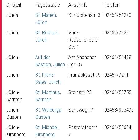
Ortsteil
Tagesstätte
Anschrift
Telefon
Jülich
St. Marien,
Kurfürstenstr. 3
02461/54270
Jülich
Jülich
St. Rochus,
Von-
02461/7929
Jülich
Reuschenberg-
Str. 1
Jülich
Auf der
Am Aachener
02461/54498
Bastion, Jülich
Tor 18
Jülich
St. Franz-
Franziskusstr. 9
02461/7211
Sales, Jülich
Jülich-
St. Martinus,
Steinstr. 23
02461/50755
Barmen
Barmen
Jülich-
St. Walburga,
Sandweg 17
02463/993470
Güsten
Güsten
Jülich-
St. Michael,
Pastoratsberg
02461/50664
Kirchberg
Kirchberg
7