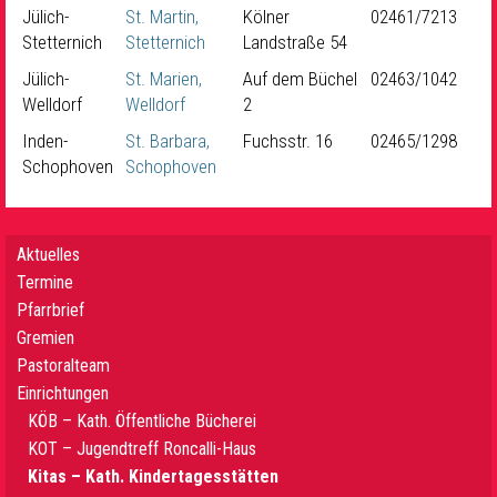
Jülich-
St. Martin,
Kölner
02461/7213
Stetternich
Stetternich
Landstraße 54
Jülich-
St. Marien,
Auf dem Büchel
02463/1042
Welldorf
Welldorf
2
Inden-
St. Barbara,
Fuchsstr. 16
02465/1298
Schophoven
Schophoven
Aktuelles
Termine
Pfarrbrief
Gremien
Pastoralteam
Einrichtungen
KÖB – Kath. Öffentliche Bücherei
KOT – Jugendtreff Roncalli-Haus
Kitas – Kath. Kindertagesstätten