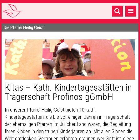
Die Pfarrei Heilig Geist
Startseite
1 Pfarrei
16 Gemeinden & mehr
Gottesdienste & Sinnsuche
Sakramente & Feste
Kitas – Kath. Kindertagesstätten in
Gemeinschaft & Soziales
Trägerschaft Profinos gGmbH
Musik
& Kultur
In unserer Pfarrei Heilig Geist bieten 10 kath.
Kindertagesstätten, die bis vor einigen Jahren in Trägerschaft
Seelsorge & Kontakt
der ehemaligen Pfarren im Jülicher Land waren, die Begleitung
Ihres Kindes in den frühen Kinderjahren an. Mit allen Sinnen die
Welt entdecken, Vertrauen erfahren, erahnen wer Gott ist, diese