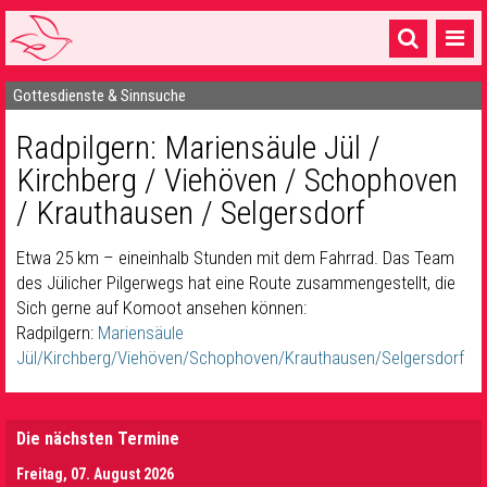
Gottesdienste & Sinnsuche
Startseite
Radpilgern: Mariensäule Jül /
1 Pfarrei
Kirchberg / Viehöven / Schophoven
16 Gemeinden & mehr
/ Krauthausen / Selgersdorf
Gottesdienste & Sinnsuche
Etwa 25 km – eineinhalb Stunden mit dem Fahrrad. Das Team
Sakramente & Feste
des Jülicher Pilgerwegs hat eine Route zusammengestellt, die
Sich gerne auf Komoot ansehen können:
Gemeinschaft & Soziales
Radpilgern:
Mariensäule
Jül/Kirchberg/Viehöven/Schophoven/Krauthausen/Selgersdorf
Musik
& Kultur
Seelsorge & Kontakt
Die nächsten Termine
Freitag, 07. August 2026