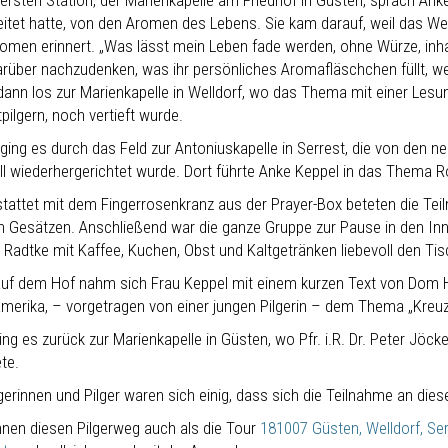
ersten Station, der Marienkapelle am Friedhof in Güsten, sprach Anke
eitet hatte, von den Aromen des Lebens. Sie kam darauf, weil das W
men erinnert. „Was lässt mein Leben fade werden, ohne Würze, inhalts
über nachzudenken, was ihr persönliches Aromafläschchen füllt, weil 
dann los zur Marienkapelle in Welldorf, wo das Thema mit einer Lesu
pilgern, noch vertieft wurde.
 ging es durch das Feld zur Antoniuskapelle in Serrest, die von den 
oll wiederhergerichtet wurde. Dort führte Anke Keppel in das Thema R
tattet mit dem Fingerrosenkranz aus der Prayer-Box beteten die Te
n Gesätzen. Anschließend war die ganze Gruppe zur Pause in den In
e Radtke mit Kaffee, Kuchen, Obst und Kaltgetränken liebevoll den Tis
uf dem Hof nahm sich Frau Keppel mit einem kurzen Text von Dom H
amerika, – vorgetragen von einer jungen Pilgerin – dem Thema „Kreuz
ng es zurück zur Marienkapelle in Güsten, wo Pfr. i.R. Dr. Peter Jöck
te.
lgerinnen und Pilger waren sich einig, dass sich die Teilnahme an dies
nnen diesen Pilgerweg auch als die Tour
181007 Güsten, Welldorf, Se