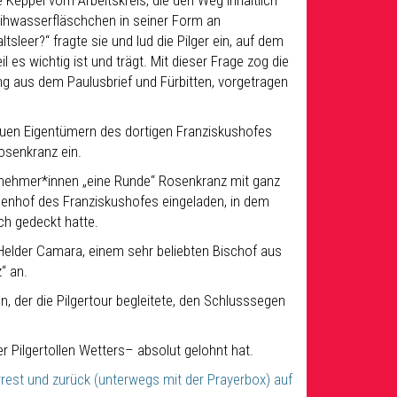
 Keppel vom Arbeitskreis, die den Weg inhaltlich
eihwasserfläschchen in seiner Form an
leer?“ fragte sie und lud die Pilger ein, auf dem
es wichtig ist und trägt. Mit dieser Frage zog die
ng aus dem Paulusbrief und Fürbitten, vorgetragen
neuen Eigentümern des dortigen Franziskushofes
osenkranz ein.
ilnehmer*innen „eine Runde“ Rosenkranz mit ganz
nenhof des Franziskushofes eingeladen, in dem
ch gedeckt hatte.
elder Camara, einem sehr beliebten Bischof aus
“ an.
en, der die Pilgertour begleitete, den Schlusssegen
er Pilgertollen Wetters– absolut gelohnt hat.
rrest und zurück (unterwegs mit der Prayerbox) auf