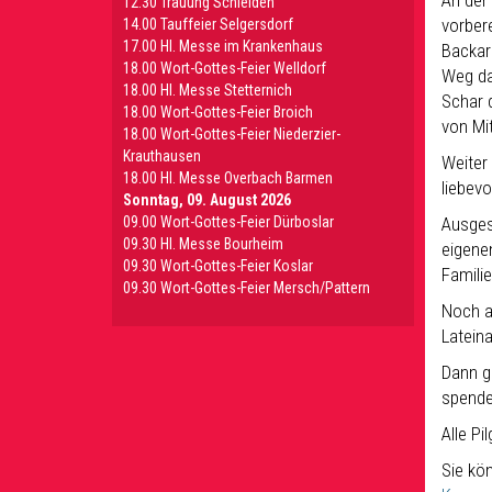
An der 
12.30 Trauung Schleiden
vorber
14.00 Tauffeier Selgersdorf
17.00 Hl. Messe im Krankenhaus
Backaro
18.00 Wort-Gottes-Feier Welldorf
Weg dar
18.00 Hl. Messe Stetternich
Schar 
18.00 Wort-Gottes-Feier Broich
von Mit
18.00 Wort-Gottes-Feier Niederzier-
Krauthausen
Weiter
18.00 Hl. Messe Overbach Barmen
liebev
Sonntag, 09. August 2026
09.00 Wort-Gottes-Feier Dürboslar
Ausges
09.30 HI. Messe Bourheim
eigene
09.30 Wort-Gottes-Feier Koslar
Famili
09.30 Wort-Gottes-Feier Mersch/Pattern
Noch a
Latein
Dann gi
spende
Alle Pi
Sie kö