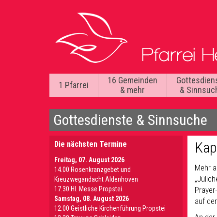
16 Gemeinden
Gottesdien
1 Pfarrei
& mehr
& Sinnsuc
Gottesdienste & Sinnsuche
Kap
Die nächsten Termine
Freitag, 07. August 2026
Mehr a
14.00 Rosenkranzgebet und
„Jülich
Kreuzwegandacht Aldenhoven
17.30 Hl. Messe Propstei
Prayer
Samstag, 08. August 2026
auf de
12.00 Geistliche Kirchenführung Propstei