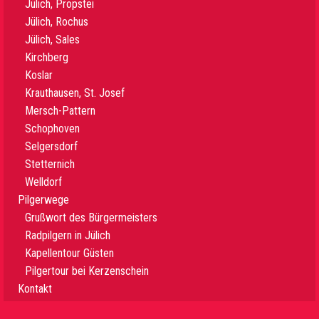
Jülich, Propstei
Jülich, Rochus
Jülich, Sales
Kirchberg
Koslar
Krauthausen, St. Josef
Mersch-Pattern
Schophoven
Selgersdorf
Stetternich
Welldorf
Pilgerwege
Grußwort des Bürgermeisters
Radpilgern in Jülich
Kapellentour Güsten
Pilgertour bei Kerzenschein
Kontakt