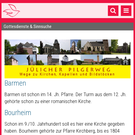
Gottesdienste & Sinnsuche
Startseite
1 Pfarrei
16 Gemeinden & mehr
Gottesdienste & Sinnsuche
Sakramente & Feste
Barmen
Gemeinschaft & Soziales
Barmen ist schon im 14. Jh. Pfarre. Der Turm aus dem 12. Jh.
gehörte schon zu einer romanischen Kirche.
Musik
& Kultur
Bourheim
Seelsorge & Kontakt
Schon im 9./10. Jahrhundert soll es hier eine Kirche gegeben
haben. Bourheim gehörte zur Pfarre Kirchberg, bis es 1804