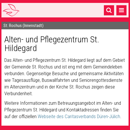
St. Rochus (Innenstadt)
Startseite
Alten- und Pflegezentrum St.
1 Pfarrei
Hildegard
16 Gemeinden & mehr
Das Alten- und Pflegezentrum St. Hildegard liegt auf dem Gebiet
Gottesdienste & Sinnsuche
der Gemeinde St. Rochus und ist eng mit dem Gemeindeleben
verbunden. Gegenseitige Besuche und gemeinsame Aktivitäten
Sakramente & Feste
wie Tagesausflüge, Buswallfahrten und Seniorengottesdienste
Gemeinschaft & Soziales
im Altenzentrum und in der Kirche St. Rochus zeigen diese
Verbundenheit.
Musik
& Kultur
Weitere Informationen zum Betreuungsangebot im Alten- und
Seelsorge & Kontakt
Pflegezentrum St. Hildegard und Kontaktadressen finden Sie
auf der offiziellen
Webseite des Caritasverbands Düren-Jülich
.