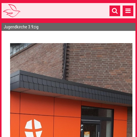
Jugendkirche 3.9zig
Startseite
1 Pfarrei
16 Gemeinden & mehr
Gottesdienste & Sinnsuche
Sakramente & Feste
Gemeinschaft & Soziales
Musik
& Kultur
Seelsorge & Kontakt