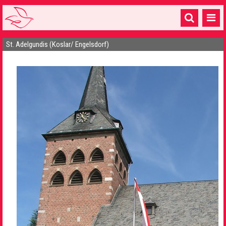
St. Adelgundis (Koslar/ Engelsdorf)
Startseite
1 Pfarrei
16 Gemeinden & mehr
Gottesdienste & Sinnsuche
Sakramente & Feste
Gemeinschaft & Soziales
Musik
& Kultur
Seelsorge & Kontakt