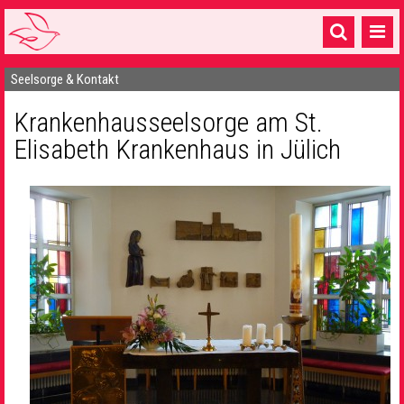
Seelsorge & Kontakt
Startseite
Krankenhausseelsorge am St.
1 Pfarrei
Elisabeth Krankenhaus in Jülich
16 Gemeinden & mehr
Gottesdienste & Sinnsuche
Sakramente & Feste
Gemeinschaft & Soziales
Musik
& Kultur
Seelsorge & Kontakt