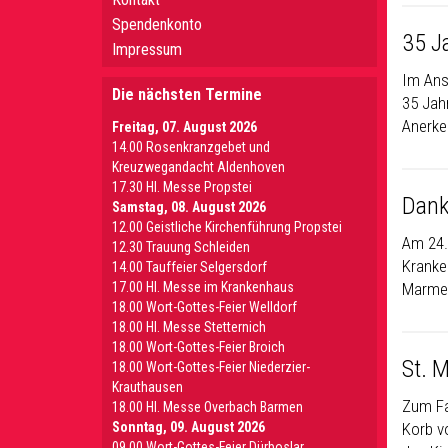
Spendenkonto
35 J
Impressum
Im Ans
Die nächsten Termine
35 Jah
Anerke
Freitag, 07. August 2026
14.00 Rosenkranzgebet und
Kreuzwegandacht Aldenhoven
17.30 Hl. Messe Propstei
Dank
Samstag, 08. August 2026
12.00 Geistliche Kirchenführung Propstei
Am 24.
12.30 Trauung Schleiden
Kranke
14.00 Tauffeier Selgersdorf
17.00 Hl. Messe im Krankenhaus
Marmel
18.00 Wort-Gottes-Feier Welldorf
18.00 Hl. Messe Stetternich
18.00 Wort-Gottes-Feier Broich
St. 
18.00 Wort-Gottes-Feier Niederzier-
Krauthausen
Zum Fa
18.00 Hl. Messe Overbach Barmen
Sonntag, 09. August 2026
Korb v
09.00 Wort-Gottes-Feier Dürboslar