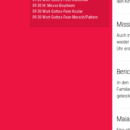
den Ki
09.30 HI. Messe Bourheim
09.30 Wort-Gottes-Feier Koslar
09.30 Wort-Gottes-Feier Mersch/Pattern
Miss
Auch i
wieder
Uhr er
Beri
In den
Famili
geleist
Maia
Eine e