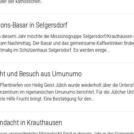
nder der katholischen…
ions-Basar in Selgersdorf
n diesem Jahr möchte die Missionsgruppe Selgersdorf/Krauthausen d
 am Nachmittag. Der Basar und das gemeinsame Kaffeetrinken finden
stmalig im Schützenhaus Selgersdorf. Es werden einige…
cht und Besuch aus Umunumo
 Pfarrbriefen von Heilig Geist Jülich wurde wiederholt über die Unte
enzentrum im nigerianischen Umunumo berichtet. Für die Jülicher Unt
ete Hilfe Frucht bringt. Eine Bestätigung für den…
ndacht in Krauthausen
twas ungewöhnliche Maiandacht fand in diesem Jahr in der Gemeinde 