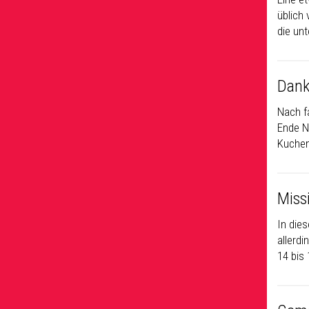
üblich
die un
Dank
Nach f
Ende N
Kuchen
Miss
In die
allerd
14 bis