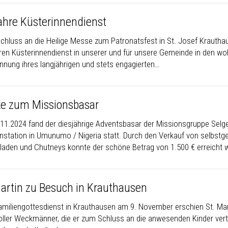
ahre Küsterinnendienst
chluss an die Heilige Messe zum Patronatsfest in St. Josef Kraut
ren Küsterinnendienst in unserer und für unsere Gemeinde in den wo
nnung ihres langjährigen und stets engagierten…
e zum Missionsbasar
11.2024 fand der diesjährige Adventsbasar der Missionsgruppe Selg
nstation in Umunumo / Nigeria statt. Durch den Verkauf von selbst
aden und Chutneys konnte der schöne Betrag von 1.500 € erreicht we
Martin zu Besuch in Krauthausen
miliengottesdienst in Krauthausen am 9. November erschien St. Mart
oller Weckmänner, die er zum Schluss an die anwesenden Kinder vert