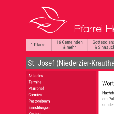
16 Gemeinden
Gottesdien
1 Pfarrei
& mehr
& Sinnsuc
St. Josef (Niederzier-Krauth
Aktuelles
Termine
Wort
Pfarrbrief
Nachde
Gremien
am Pal
Pastoralteam
sonder
Einrichtungen
Kontakt