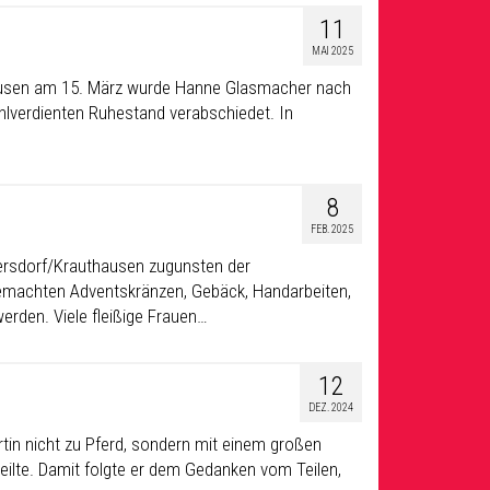
11
MAI 2025
hausen am 15. März wurde Hanne Glasmacher nach
hlverdienten Ruhestand verabschiedet. In
8
FEB. 2025
ersdorf/Krauthausen zugunsten der
gemachten Adventskränzen, Gebäck, Handarbeiten,
rden. Viele fleißige Frauen…
12
DEZ. 2024
in nicht zu Pferd, sondern mit einem großen
eilte. Damit folgte er dem Gedanken vom Teilen,