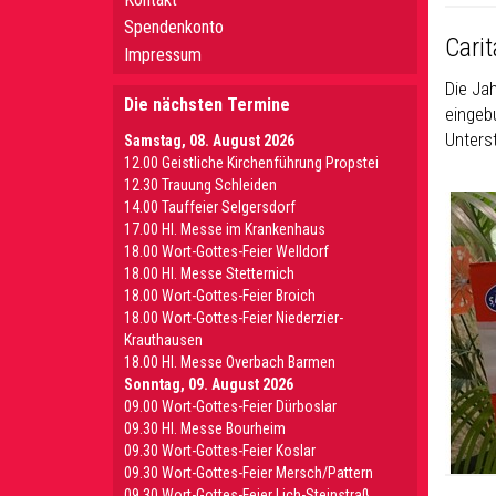
Spendenkonto
Cari
Impressum
Die Ja
Die nächsten Termine
eingeb
Unterst
Samstag, 08. August 2026
12.00 Geistliche Kirchenführung Propstei
12.30 Trauung Schleiden
14.00 Tauffeier Selgersdorf
17.00 Hl. Messe im Krankenhaus
18.00 Wort-Gottes-Feier Welldorf
18.00 Hl. Messe Stetternich
18.00 Wort-Gottes-Feier Broich
18.00 Wort-Gottes-Feier Niederzier-
Krauthausen
18.00 Hl. Messe Overbach Barmen
Sonntag, 09. August 2026
09.00 Wort-Gottes-Feier Dürboslar
09.30 HI. Messe Bourheim
09.30 Wort-Gottes-Feier Koslar
09.30 Wort-Gottes-Feier Mersch/Pattern
09.30 Wort-Gottes-Feier Lich-Steinstraß