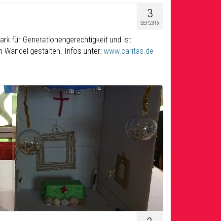
3
SEP. 2016
rk für Generationengerechtigkeit und ist
n Wandel gestalten. Infos unter:
www.caritas.de