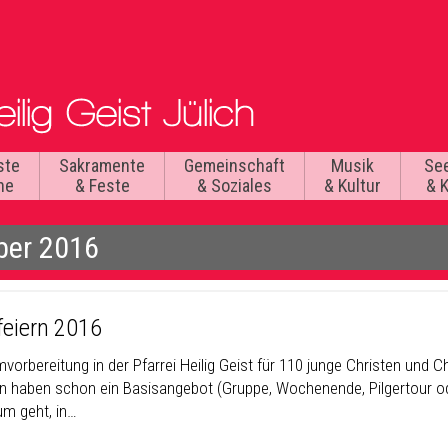
ste
Sakramente
Gemeinschaft
Musik
Se
he
& Feste
& Soziales
& Kultur
& 
ber 2016
feiern 2016
mvorbereitung in der Pfarrei Heilig Geist für 110 junge Christen und C
n haben schon ein Basisangebot (Gruppe, Wochenende, Pilgertour o
um geht, in…