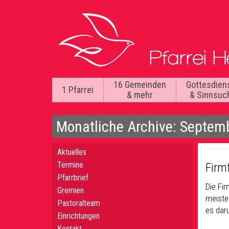
16 Gemeinden
Gottesdien
1 Pfarrei
& mehr
& Sinnsuc
Monatliche Archive: Septem
Aktuelles
Termine
Firm
Pfarrbrief
Die Fir
Gremien
meiste
Pastoralteam
es dar
Einrichtungen
Kontakt