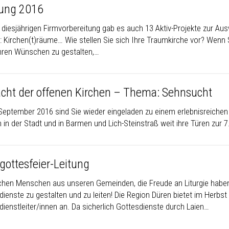
ung 2016
 diesjährigen Firmvorbereitung gab es auch 13 Aktiv-Projekte zur Ausw
 Kirchen(t)räume… Wie stellen Sie sich Ihre Traumkirche vor? Wenn S
hren Wünschen zu gestalten,…
acht der offenen Kirchen – Thema: Sehnsucht
September 2016 sind Sie wieder eingeladen zu einem erlebnisreichen A
 in der Stadt und in Barmen und Lich-Steinstraß weit ihre Türen zur 
gottesfeier-Leitung
chen Menschen aus unseren Gemeinden, die Freude an Liturgie haben 
dienste zu gestalten und zu leiten! Die Region Düren bietet im Herbs
dienstleiter/innen an. Da sicherlich Gottesdienste durch Laien…