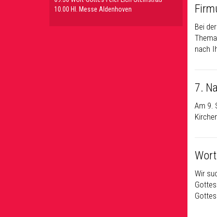
Firm
10.00 Hl. Messe Aldenhoven
Bei der
Thema:
nach I
7. N
Am 9. 
Kirchen
Wort
Wir su
Gottes
Gottes