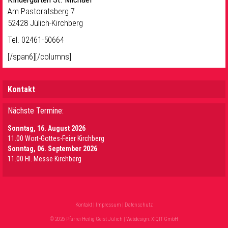
Am Pastoratsberg 7
52428 Jülich-Kirchberg
Tel. 02461-50664
[/span6][/columns]
Kontakt
Nächste Termine:
Sonntag, 16. August 2026
11.00 Wort-Gottes-Feier Kirchberg
Sonntag, 06. September 2026
11.00 Hl. Messe Kirchberg
Kontakt
|
Impressum
|
Datenschutz
© 2026 Pfarrei Heilig Geist Jülich | Webdesign:
XIQIT GmbH