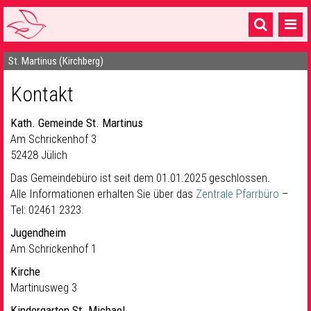
St. Martinus (Kirchberg)
Startseite
Kontakt
1 Pfarrei
16 Gemeinden & mehr
Kath. Gemeinde St. Martinus
Am Schrickenhof 3
Gottesdienste & Sinnsuche
52428 Jülich
Sakramente & Feste
Das Gemeindebüro ist seit dem 01.01.2025 geschlossen.
Alle Informationen erhalten Sie über das
Zentrale Pfarrbüro
–
Gemeinschaft & Soziales
Tel: 02461 2323.
Jugendheim
Musik
& Kultur
Am Schrickenhof 1
Seelsorge & Kontakt
Kirche
Martinusweg 3
Kindergarten St. Michael