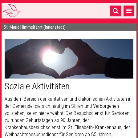
St. Mariä Himmelfahrt (Innenstadt)
Startseite
1 Pfarrei
16 Gemeinden & mehr
Gottesdienste & Sinnsuche
Sakramente & Feste
Soziale Aktivitäten
Gemeinschaft & Soziales
Aus dem Bereich der karitativen und diakonischen Aktivitäten in
Musik
& Kultur
der Gemeinde, die sich häufig im Stillen und Verborgenen
vollziehen, seien hier erwähnt: Der Besuchsdienst für Senioren
Seelsorge & Kontakt
zu runden Geburtstagen ab 90 Jahren; der
Krankenhausbesuchsdienst im St. Elisabeth- Krankenhaus; der
Weihnachtsbesuchsdienst für Senioren ab 85 Jahren.