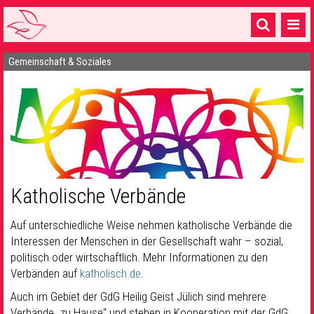
Gemeinschaft & Soziales
Startseite
1 Pfarrei
16 Gemeinden & mehr
Gottesdienste & Sinnsuche
Sakramente & Feste
Katholische Verbände
Gemeinschaft & Soziales
Auf unterschiedliche Weise nehmen katholische Verbände die
Musik
& Kultur
Interessen der Menschen in der Gesellschaft wahr – sozial,
politisch oder wirtschaftlich. Mehr Informationen zu den
Seelsorge & Kontakt
Verbänden auf
katholisch.de
.
Auch im Gebiet der GdG Heilig Geist Jülich sind mehrere
Verbände „zu Hause“ und stehen in Kooperation mit der GdG,