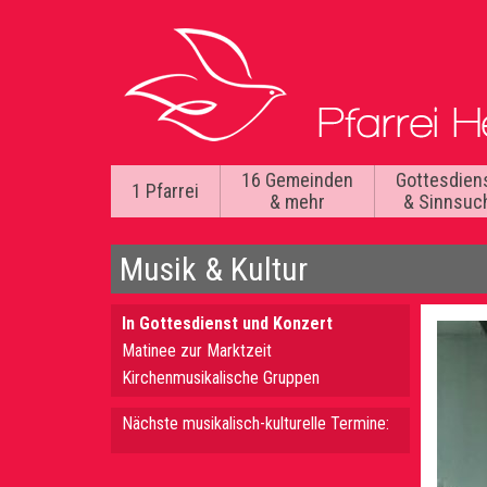
16 Gemeinden
Gottesdien
1 Pfarrei
& mehr
& Sinnsuc
Musik
& Kultur
In Gottesdienst und Konzert
Matinee zur Marktzeit
Kirchenmusikalische Gruppen
Nächste musikalisch-kulturelle Termine: