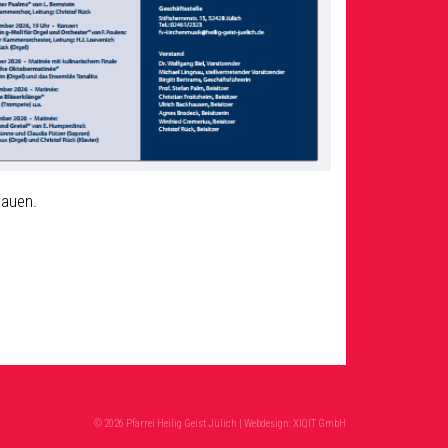
bauen.
© 2026 Pfarrei Heilig Geist Jülich | Webdesign:
XIQIT GmbH