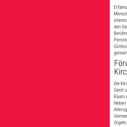
Erfahr
Mensch
intere
den Ge
Berühr
Person
Gottes
gemein
För
Kir
Die Kir
Geist 
Raum Al
Neben 
Altersg
Gemein
Orgeln.