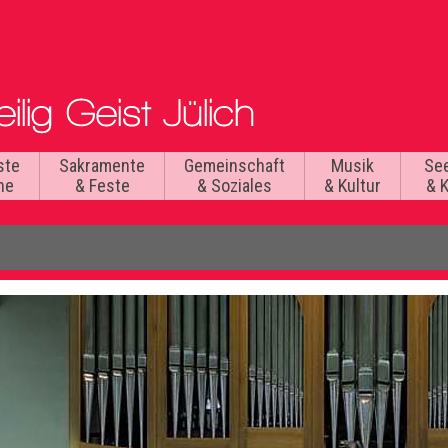
ste
Sakramente
Gemeinschaft
Musik
Se
he
& Feste
& Soziales
& Kultur
& 