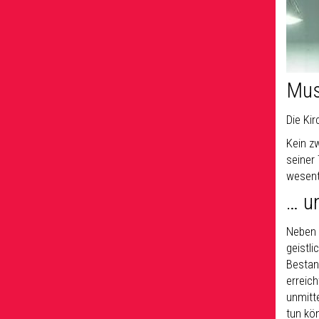
Mus
Die Kir
Kein z
seiner 
wesentl
… u
Neben d
geistli
Bestan
erreic
unmitte
tun kö