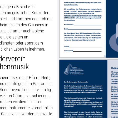
ungsgemäß sind viele
en an geistlichen Konzerten
ssiert und kommen dadurch mit
heimnissen des Glaubens in
ung, darunter auch solche
en, die selten an
diensten oder sonstigem
dlichen Leben teilnehmen.
derverein
chenmusik
chenmusik in der Pfarrei Heilig
und nachfolgend im Pastoralen
denhoven/Jülich ist vielfältig.
vielerei Chören verschiedener
ruppen existieren in allen
den Instrumente, vornehmlich
 Gleichzeitig werden finanzielle