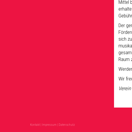
Mittel
erhalt
Gebühr
Der ge
Förder
sich zu
musikal
gesamt
Raum z
Werden
Wir fre
Verein
Kontakt
|
Impressum
|
Datenschutz