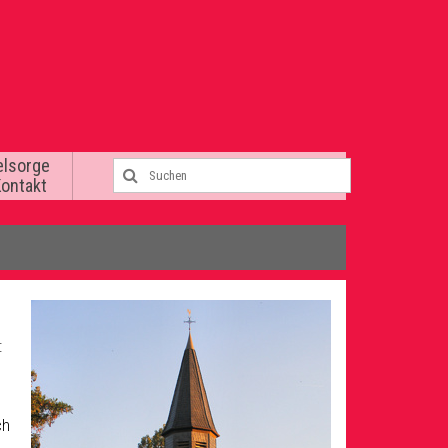
elsorge
Kontakt
:
ch