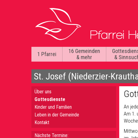
16 Gemeinden
Gottesdien
1 Pfarrei
& mehr
& Sinnsuc
St. Josef (Niederzier-Krauth
Got
Über uns
Gottesdienste
An jed
Kinder und Familien
Am 1. 
Leben in der Gemeinde
Wochen
Kontakt
Mittwo
Nächste Termine: