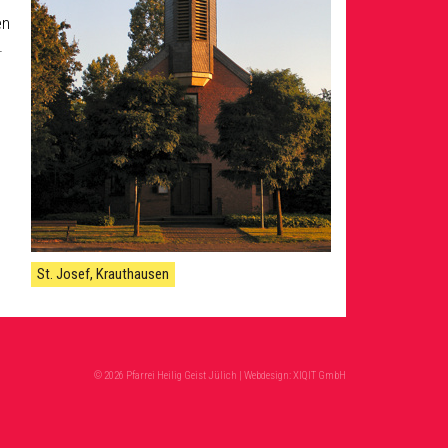
en
.
St. Josef, Krauthausen
© 2026 Pfarrei Heilig Geist Jülich | Webdesign:
XIQIT GmbH