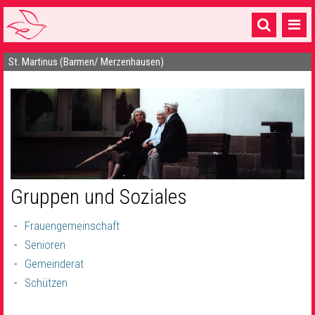
St. Martinus (Barmen/ Merzenhausen)
Startseite
1 Pfarrei
16 Gemeinden & mehr
Gottesdienste & Sinnsuche
Sakramente & Feste
Gruppen und Soziales
Gemeinschaft & Soziales
Frauengemeinschaft
Musik
& Kultur
Senioren
Gemeinderat
Seelsorge & Kontakt
Schützen