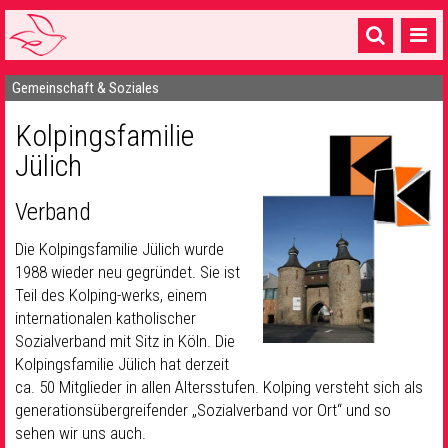
Gemeinschaft & Soziales
Startseite
Kolpingsfamilie
1 Pfarrei
Jülich
16 Gemeinden & mehr
Verband
Gottesdienste & Sinnsuche
Die Kolpingsfamilie Jülich wurde
Sakramente & Feste
1988 wieder neu gegründet. Sie ist
Teil des Kolping-werks, einem
Gemeinschaft & Soziales
internationalen katholischer
Musik
& Kultur
Sozialverband mit Sitz in Köln. Die
Kolpingsfamilie Jülich hat derzeit
Seelsorge & Kontakt
ca. 50 Mitglieder in allen Altersstufen. Kolping versteht sich als
generationsübergreifender „Sozialverband vor Ort“ und so
sehen wir uns auch.