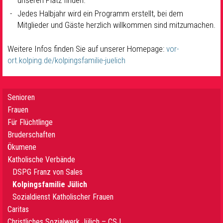
unseren Platz finden.
Jedes Halbjahr wird ein Programm erstellt, bei dem
Mitglieder und Gäste herzlich willkommen sind mitzumachen.
Weitere Infos finden Sie auf unserer Homepage:
vor-
ort.kolping.de/kolpingsfamilie-juelich
Senioren
Frauen
Für Flüchtlinge
Bruderschaften
Ökumene
Katholische Verbände
DSPG Franz von Sales
Kolpingsfamilie Jülich
Sozialdienst Katholischer Frauen
Caritas
Christliches Sozialwerk Jülich – CSJ