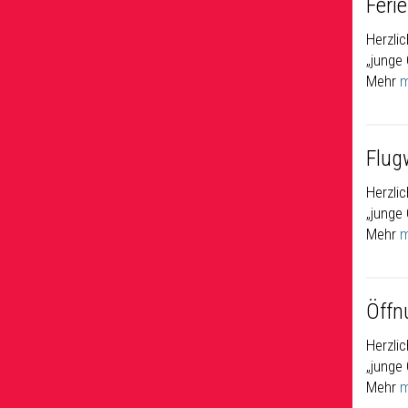
Feri
Herzli
„junge
Mehr
m
Flug
Herzli
„junge
Mehr
m
Öffn
Herzli
„junge
Mehr
m