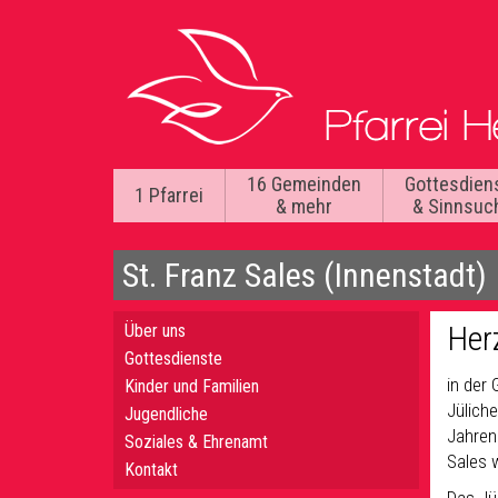
16 Gemeinden
Gottesdien
1 Pfarrei
& mehr
& Sinnsuc
St. Franz Sales (Innenstadt)
Her
Über uns
Gottesdienste
in der
Kinder und Familien
Jüliche
Jugendliche
Jahren
Soziales & Ehrenamt
Sales 
Kontakt