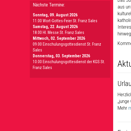
Das Jü
Nächste Termine:
aus un
kultur
Sonntag, 09. August 2026
katholi
11.00 Wort-Gottes-Feier St. Franz Sales
Intere
Samstag, 22. August 2026
18.00 Hl. Messe St. Franz Sales
hinweg
Mittwoch, 02. September 2026
Kommen
09.00 Einschulungsgottesdienst St. Franz
Sales
Donnerstag, 03. September 2026
Akt
10.00 Einschulungsgottesdienst der KGS St.
Franz Sales
Urlau
Herzli
„junge
Mehr
m