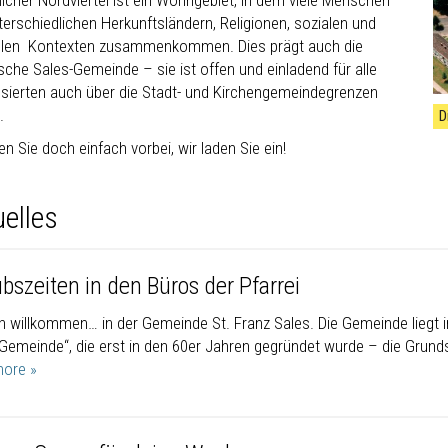
licher Nordviertel ist ein Wohngebiet, in dem viele Menschen
terschiedlichen Herkunftsländern, Religionen, sozialen und
ellen Kontexten zusammenkommen. Dies prägt auch die
sche Sales-Gemeinde – sie ist offen und einladend für alle
ssierten auch über die Stadt- und Kirchengemeindegrenzen
.
D
 Sie doch einfach vorbei, wir laden Sie ein!
uelles
bszeiten in den Büros der Pfarrei
ch willkommen… in der Gemeinde St. Franz Sales. Die Gemeinde liegt i
 Gemeinde“, die erst in den 60er Jahren gegründet wurde – die Grunds
ore »