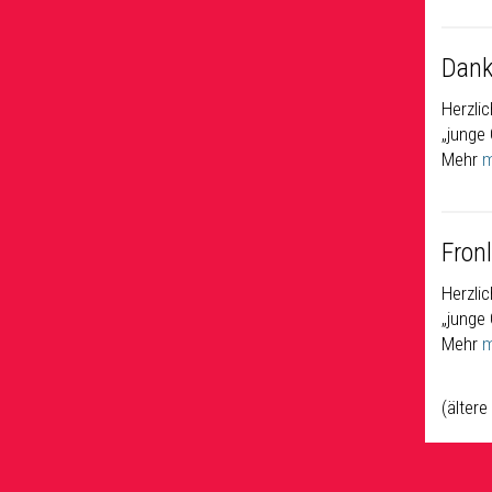
Dank
Herzli
„junge
Mehr
m
Fron
Herzli
„junge
Mehr
m
(älter