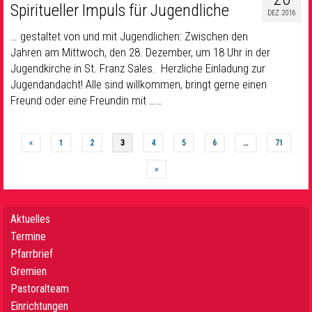
Spiritueller Impuls für Jugendliche
DEZ. 2016
… gestaltet von und mit Jugendlichen: Zwischen den
Jahren am Mittwoch, den 28. Dezember, um 18 Uhr in der
Jugendkirche in St. Franz Sales. Herzliche Einladung zur
Jugendandacht! Alle sind willkommen, bringt gerne einen
Freund oder eine Freundin mit ……
«
1
2
3
4
5
6
…
71
»
Aktuelles
Termine
Pfarrbrief
Gremien
Pastoralteam
Einrichtungen