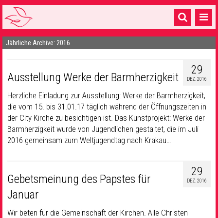
Jährliche Archive: 2016
Startseite
1 Pfarrei
29
Ausstellung Werke der Barmherzigkeit
DEZ. 2016
16 Gemeinden & mehr
Herzliche Einladung zur Ausstellung: Werke der Barmherzigkeit,
Gottesdienste & Sinnsuche
die vom 15. bis 31.01.17 täglich während der Öffnungszeiten in
der City-Kirche zu besichtigen ist. Das Kunstprojekt: Werke der
Sakramente & Feste
Barmherzigkeit wurde von Jugendlichen gestaltet, die im Juli
2016 gemeinsam zum Weltjugendtag nach Krakau…
Gemeinschaft & Soziales
Musik
& Kultur
29
Gebetsmeinung des Papstes für
DEZ. 2016
Seelsorge & Kontakt
Januar
Wir beten für die Gemeinschaft der Kirchen. Alle Christen