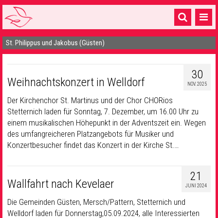
St. Philippus und Jakobus (Güsten)
Startseite
1 Pfarrei
30
Weihnachtskonzert in Welldorf
16 Gemeinden & mehr
NOV. 2025
Der Kirchenchor St. Martinus und der Chor CHORios
Gottesdienste & Sinnsuche
Stetternich laden für Sonntag, 7. Dezember, um 16.00 Uhr zu
einem musikalischen Höhepunkt in der Adventszeit ein. Wegen
Sakramente & Feste
des umfangreicheren Platzangebots für Musiker und
Gemeinschaft & Soziales
Konzertbesucher findet das Konzert in der Kirche St.…
Musik
& Kultur
21
Wallfahrt nach Kevelaer
Seelsorge & Kontakt
JUNI 2024
Die Gemeinden Güsten, Mersch/Pattern, Stetternich und
Welldorf laden für Donnerstag,05.09.2024, alle Interessierten