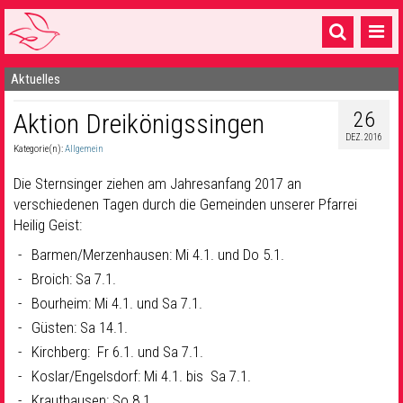
Aktuelles
Startseite
26
Aktion Dreikönigssingen
1 Pfarrei
DEZ. 2016
Kategorie(n):
Allgemein
16 Gemeinden & mehr
Die Sternsinger ziehen am Jahresanfang 2017 an
Gottesdienste & Sinnsuche
verschiedenen Tagen durch die Gemeinden unserer Pfarrei
Heilig Geist:
Sakramente & Feste
Barmen/Merzenhausen: Mi 4.1. und Do 5.1.
Gemeinschaft & Soziales
Broich: Sa 7.1.
Musik
& Kultur
Bourheim: Mi 4.1. und Sa 7.1.
Güsten: Sa 14.1.
Seelsorge & Kontakt
Kirchberg: Fr 6.1. und Sa 7.1.
Koslar/Engelsdorf: Mi 4.1. bis Sa 7.1.
Krauthausen: So 8.1.