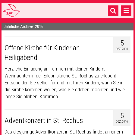
Jährliche Archive: 2016
Startseite
1 Pfarrei
5
Offene Kirche für Kinder an
DEZ. 2016
16 Gemeinden & mehr
Heiligabend
Gottesdienste & Sinnsuche
Herzliche Einladung an Familien mit kleinen Kindern,
Weihnachten in der Erlebniskirche St. Rochus zu erleben!
Sakramente & Feste
Entscheiden Sie selber für und mit Ihren Kindern, wann Sie in
Gemeinschaft & Soziales
die Kirche kommen wollen, was Sie erleben möchten und wie
lange Sie bleiben. Kommen…
Musik
& Kultur
Seelsorge & Kontakt
5
Adventkonzert in St. Rochus
DEZ. 2016
Das diesjährige Adventkonzert in St. Rochus findet an einem