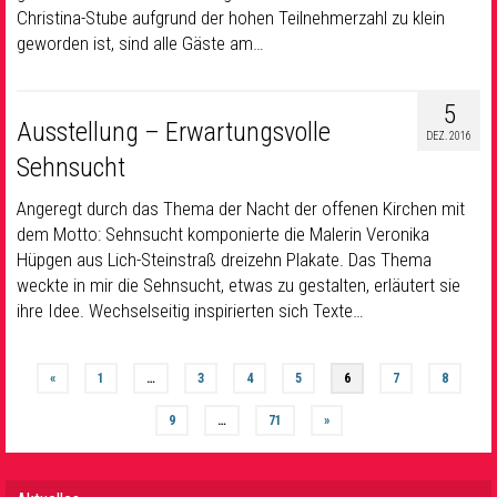
Christina-Stube aufgrund der hohen Teilnehmerzahl zu klein
geworden ist, sind alle Gäste am…
5
Ausstellung – Erwartungsvolle
DEZ. 2016
Sehnsucht
Angeregt durch das Thema der Nacht der offenen Kirchen mit
dem Motto: Sehnsucht komponierte die Malerin Veronika
Hüpgen aus Lich-Steinstraß dreizehn Plakate. Das Thema
weckte in mir die Sehnsucht, etwas zu gestalten, erläutert sie
ihre Idee. Wechselseitig inspirierten sich Texte…
«
1
…
3
4
5
6
7
8
9
…
71
»