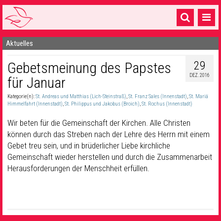
Aktuelles
Startseite
29
Gebetsmeinung des Papstes
1 Pfarrei
DEZ. 2016
für Januar
16 Gemeinden & mehr
Kategorie(n):
St. Andreas und Matthias (Lich-Steinstraß)
,
St. Franz Sales (Innenstadt)
,
St. Mariä
Gottesdienste & Sinnsuche
Himmelfahrt (Innenstadt)
,
St. Philippus und Jakobus (Broich)
,
St. Rochus (Innenstadt)
Wir beten für die Gemeinschaft der Kirchen. Alle Christen
Sakramente & Feste
können durch das Streben nach der Lehre des Herrn mit einem
Gebet treu sein, und in brüderlicher Liebe kirchliche
Gemeinschaft & Soziales
Gemeinschaft wieder herstellen und durch die Zusammenarbeit
Musik
& Kultur
Herausforderungen der Menschheit erfüllen.
Seelsorge & Kontakt