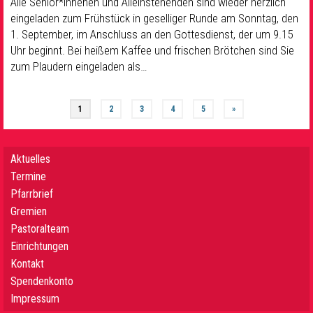
Alle Senior*innenen und Alleinstehenden sind wieder herzlich
eingeladen zum Frühstück in geselliger Runde am Sonntag, den
1. September, im Anschluss an den Gottesdienst, der um 9.15
Uhr beginnt. Bei heißem Kaffee und frischen Brötchen sind Sie
zum Plaudern eingeladen als…
1
2
3
4
5
»
Aktuelles
Termine
Pfarrbrief
Gremien
Pastoralteam
Einrichtungen
Kontakt
Spendenkonto
Impressum