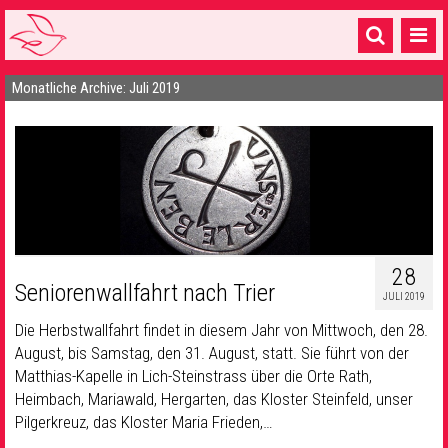
Monatliche Archive: Juli 2019
Startseite
1 Pfarrei
16 Gemeinden & mehr
Gottesdienste & Sinnsuche
Sakramente & Feste
28
Seniorenwallfahrt nach Trier
Gemeinschaft & Soziales
JULI 2019
Die Herbstwallfahrt findet in diesem Jahr von Mittwoch, den 28.
Musik
& Kultur
August, bis Samstag, den 31. August, statt. Sie führt von der
Matthias-Kapelle in Lich-Steinstrass über die Orte Rath,
Seelsorge & Kontakt
Heimbach, Mariawald, Hergarten, das Kloster Steinfeld, unser
Pilgerkreuz, das Kloster Maria Frieden,…