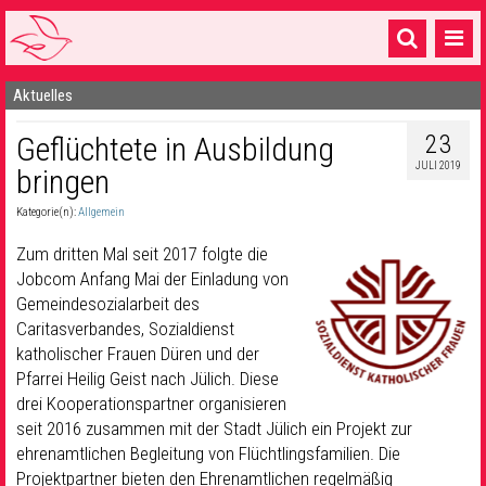
Aktuelles
Startseite
23
Geflüchtete in Ausbildung
1 Pfarrei
JULI 2019
bringen
16 Gemeinden & mehr
Kategorie(n):
Allgemein
Gottesdienste & Sinnsuche
Zum dritten Mal seit 2017 folgte die
Sakramente & Feste
Jobcom Anfang Mai der Einladung von
Gemeindesozialarbeit des
Gemeinschaft & Soziales
Caritasverbandes, Sozialdienst
katholischer Frauen Düren und der
Musik
& Kultur
Pfarrei Heilig Geist nach Jülich. Diese
drei Kooperationspartner organisieren
Seelsorge & Kontakt
seit 2016 zusammen mit der Stadt Jülich ein Projekt zur
ehrenamtlichen Begleitung von Flüchtlingsfamilien. Die
Projektpartner bieten den Ehrenamtlichen regelmäßig