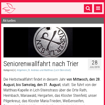
Aktuelles
Startseite
1 Pfarrei
16 Gemeinden & mehr
Gottesdienste & Sinnsuche
Sakramente & Feste
28
Seniorenwallfahrt nach Trier
JULI 2019
Gemeinschaft & Soziales
Kategorie(n):
Allgemein
,
St. Andreas und Matthias (Lich-Steinstraß)
Musik
& Kultur
Die Herbstwallfahrt findet in diesem Jahr
von Mittwoch, den 28.
August, bis Samstag, den 31. August
, statt. Sie führt von der
Seelsorge & Kontakt
Matthias-Kapelle in Lich-Steinstrass über die Orte Rath,
Heimbach, Mariawald, Hergarten, das Kloster Steinfeld, unser
Pilgerkreuz, das Kloster Maria Frieden, Weißenseifen,