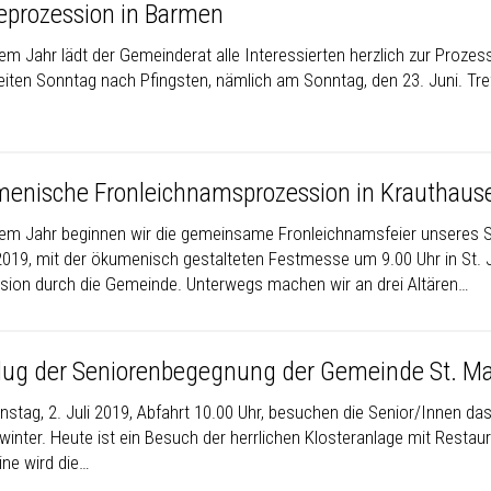
eprozession in Barmen
sem Jahr lädt der Gemeinderat alle Interessierten herzlich zur Proze
iten Sonntag nach Pfingsten, nämlich am Sonntag, den 23. Juni. Tref
enische Fronleichnamsprozession in Krauthaus
sem Jahr beginnen wir die gemeinsame Fronleichnamsfeier unseres
2019, mit der ökumenisch gestalteten Festmesse um 9.00 Uhr in St. 
sion durch die Gemeinde. Unterwegs machen wir an drei Altären…
lug der Seniorenbegegnung der Gemeinde St. Ma
nstag, 2. Juli 2019, Abfahrt 10.00 Uhr, besuchen die Senior/Innen d
winter. Heute ist ein Besuch der herrlichen Klosteranlage mit Restau
ine wird die…