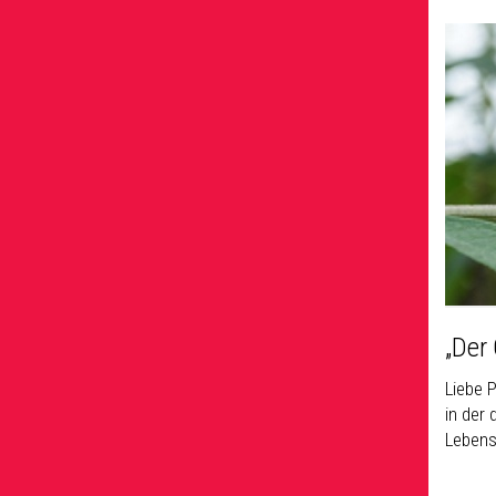
„Der 
Liebe P
in der
Lebens