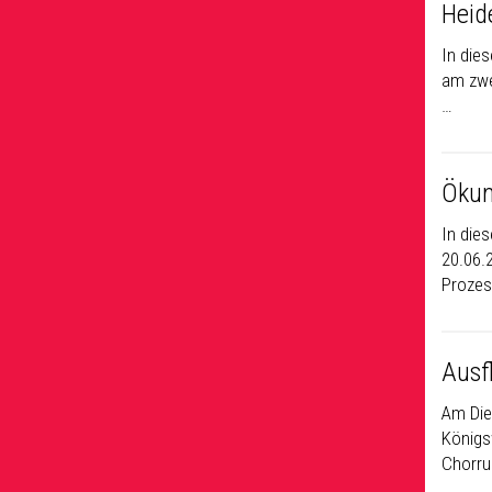
Heid
In die
am zwe
…
Ökum
In die
20.06.
Prozes
Ausf
Am Die
Königs
Chorru