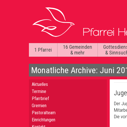
16 Gemeinden
Gottesdien
1 Pfarrei
& mehr
& Sinnsuc
Monatliche Archive: Juni 20
Aktuelles
Termine
Juge
Pfarrbrief
Der Ju
Gremien
Mitarbe
Pastoralteam
Die vo
Einrichtungen
Kontakt