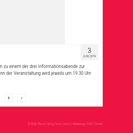
3
JUNI 2019
ein zu einem der drei Informationsabende zur
inn der Veranstaltung wird jeweils um 19.30 Uhr
6
»
© 2026 Pfarrei Heilig Geist Jülich | Webdesign:
XIQIT GmbH