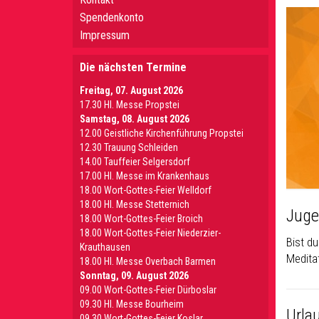
Spendenkonto
Impressum
Die nächsten Termine
Freitag, 07. August 2026
17.30 Hl. Messe Propstei
Samstag, 08. August 2026
12.00 Geistliche Kirchenführung Propstei
12.30 Trauung Schleiden
14.00 Tauffeier Selgersdorf
17.00 Hl. Messe im Krankenhaus
18.00 Wort-Gottes-Feier Welldorf
18.00 Hl. Messe Stetternich
Juge
18.00 Wort-Gottes-Feier Broich
18.00 Wort-Gottes-Feier Niederzier-
Bist d
Krauthausen
Medita
18.00 Hl. Messe Overbach Barmen
Sonntag, 09. August 2026
09.00 Wort-Gottes-Feier Dürboslar
09.30 HI. Messe Bourheim
Urla
09.30 Wort-Gottes-Feier Koslar