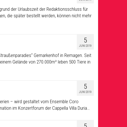
grund der Urlaubszeit der Redaktionsschluss für
en, die später bestellt werden, können nicht mehr
5
JUNI 2019
s „Straußenparadies“ Gemarkenhof in Remagen. Seit
f einem Gelände von 270.000m² leben 500 Tiere in
5
JUNI 2019
 Ferien – wird gestaltet vom Ensemble Coro
ormation im Konzertforum der Cappella Villa Duria…
5