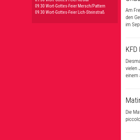
09.30 Wort-Gottes-Feier Mersch/Pattern
Am Fre
09.30 Wort-Gottes-Feier Lich-Steinstraß
den Ge
im Sep
KFD 
Diesma
vielen
einem 
Mati
Die Ma
piccolo