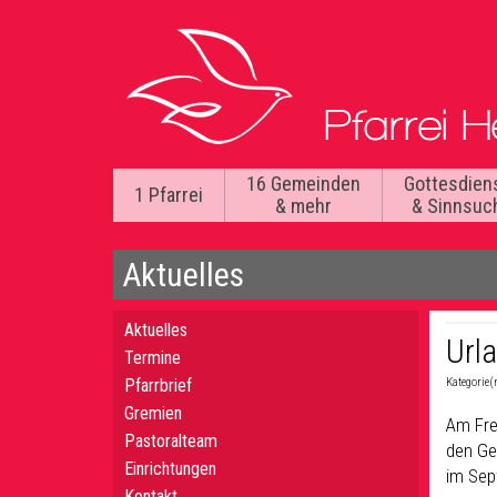
16 Gemeinden
Gottesdien
1 Pfarrei
& mehr
& Sinnsuc
Aktuelles
Aktuelles
Url
Termine
Pfarrbrief
Kategorie(
Gremien
Am Fre
Pastoralteam
den Ge
Einrichtungen
im Sep
Kontakt