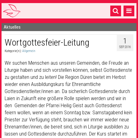
Aktuelles
Startseite
1
Wortgottesfeier-Leitung
1 Pfarrei
SEP. 2016
Kategorie(n):
Allgemein
16 Gemeinden & mehr
Wir suchen Menschen aus unseren Gemeinden, die Freude an
Gottesdienste & Sinnsuche
Liturgie haben und sich vorstellen können, selbst Gottesdienste
zu gestalten und zu leiten! Die Region Düren bietet im Herbst
Sakramente & Feste
wieder einen Ausbildungskurs für Ehrenamtliche
Gemeinschaft & Soziales
Gottesdienstleiter/innen an. Da sicherlich Gottesdienste durch
Laien in Zukunft eine größere Rolle spielen werden und wir in
Musik
& Kultur
den Gemeinden der Pfarrei Heilig Geist auch Gottesdienst
feiern wollen, wenn an einem Sonntag bzw. Samstagabend kein
Seelsorge & Kontakt
Priester zur Verfügung steht, brauchen wir immer wieder neue
Ehrenamtler/innen, die bereit sind, sich in Liturgie ausbilden zu
lassen und Gottesdienste durchzuführen. Der Kurs startet im