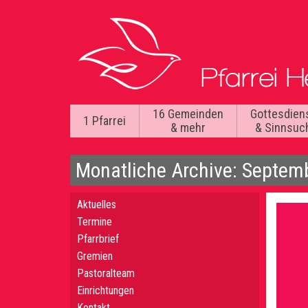
16 Gemeinden
Gottesdien
1 Pfarrei
& mehr
& Sinnsuc
Monatliche Archive: Septem
Aktuelles
Termine
Pfarrbrief
Gremien
Pastoralteam
Einrichtungen
Kontakt