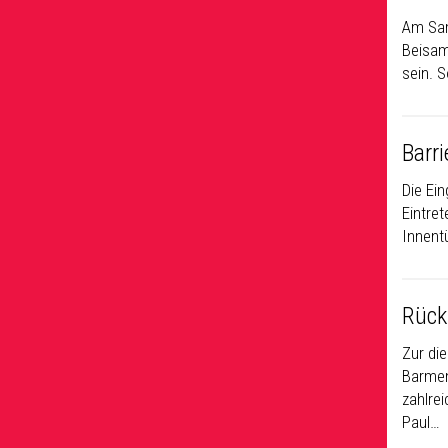
Am Sam
Beisam
sein. 
Barri
Die Ei
Eintret
Innent
Rückb
Zur di
Barmen
zahlre
Paul…