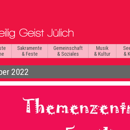
ste
Sakramente
Gemeinschaft
Musik
Se
he
& Feste
& Soziales
& Kultur
& 
ber 2022