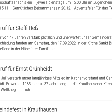
schaftserlebnis ein – jeweils dienstags um 15.00 Uhr im Jugendheim
n 15.11. Gemütliches Beisammensein 20.12. Adventsfeier Für das 
uf für Steffi Heß
er von 47 Jahren verstarb plötzlich und unerwartet unser Gemeinderat
chiedung fanden am Samstag, den 17.09.2022, in der Kirche Sankt B
ießend in der Nähe ihrer Familie an…
ruf für Ernst Grünheidt
 Juli verstarb unser langjähriges Mitglied im Kirchenvorstand und Ge
idt. Er war ab 1985 nahezu 37 Jahre lang für die Krauthausener Kirc
Weltkrieg in Jülich…
indefest in Krauthausen