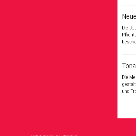
Neue
Die JU
Pflich
beschä
Tonal
Die Me
gestal
und Tr