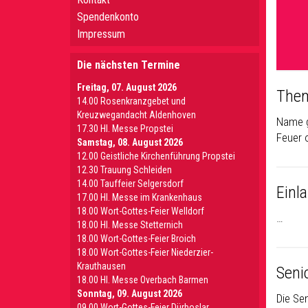
Spendenkonto
Impressum
Die nächsten Termine
Freitag, 07. August 2026
Them
14.00 Rosenkranzgebet und
Kreuzwegandacht Aldenhoven
Name g
17.30 Hl. Messe Propstei
Feuer 
Samstag, 08. August 2026
12.00 Geistliche Kirchenführung Propstei
12.30 Trauung Schleiden
14.00 Tauffeier Selgersdorf
Einl
17.00 Hl. Messe im Krankenhaus
18.00 Wort-Gottes-Feier Welldorf
…
18.00 Hl. Messe Stetternich
18.00 Wort-Gottes-Feier Broich
18.00 Wort-Gottes-Feier Niederzier-
Krauthausen
Seni
18.00 Hl. Messe Overbach Barmen
Sonntag, 09. August 2026
Die Se
09.00 Wort-Gottes-Feier Dürboslar