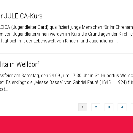
r JULEICA-Kurs
LEICA (Jugendleiter-Card) qualifiziert junge Menschen für ihr Ehrena
ten von Jugendleiter/innen werden im Kurs die Grundlagen der Kirchli
ftigt sich mit der Lebenswelt von Kindern und Jugendlichen,…
ita in Welldorf
ssfeier am Samstag, den 24.09., um 17.30 Uhr in St. Hubertus Welld
tet. Es erklingt die „Messe Basse“ von Gabriel Fauré (1845 – 1924) 
ost…
1
2
3
4