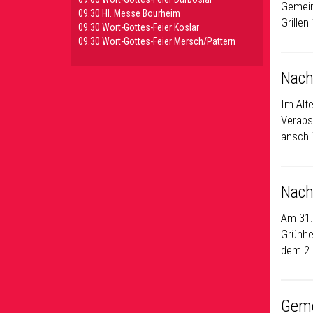
Gemein
09.30 HI. Messe Bourheim
Grille
09.30 Wort-Gottes-Feier Koslar
09.30 Wort-Gottes-Feier Mersch/Pattern
Nachr
Im Alt
Verabs
anschl
Nach
Am 31.
Grünhe
dem 2. 
Geme