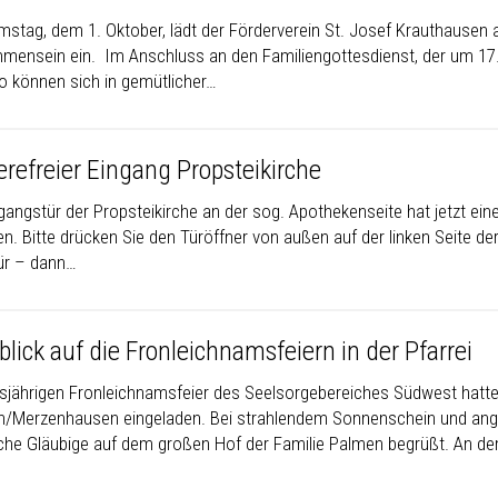
stag, dem 1. Oktober, lädt der Förderverein St. Josef Krauthausen 
mensein ein. Im Anschluss an den Familiengottesdienst, der um 17.3
So können sich in gemütlicher…
erefreier Eingang Propsteikirche
ngangstür der Propsteikirche an der sog. Apothekenseite hat jetzt ei
en. Bitte drücken Sie den Türöffner von außen auf der linken Seite de
ür – dann…
lick auf die Fronleichnamsfeiern in der Pfarrei
esjährigen Fronleichnamsfeier des Seelsorgebereiches Südwest hatte
/Merzenhausen eingeladen. Bei strahlendem Sonnenschein und an
iche Gläubige auf dem großen Hof der Familie Palmen begrüßt. An dem