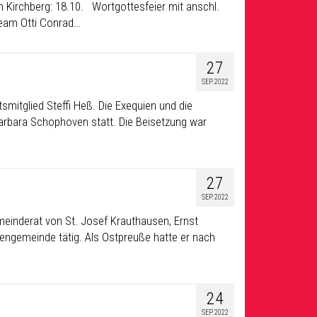
 Kirchberg: 18.10. Wortgottesfeier mit anschl.
Team Otti Conrad…
27
SEP. 2022
smitglied Steffi Heß. Die Exequien und die
arbara Schophoven statt. Die Beisetzung war
27
SEP. 2022
meinderat von St. Josef Krauthausen, Ernst
hengemeinde tätig. Als Ostpreuße hatte er nach
24
SEP. 2022