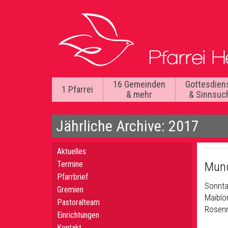
16 Gemeinden
Gottesdien
1 Pfarrei
& mehr
& Sinnsuc
Jährliche Archive: 2017
Aktuelles
Termine
Mund
Pfarrbrief
Sonnta
Gremien
Maiblö
Pastoralteam
Rosenm
Einrichtungen
Kontakt