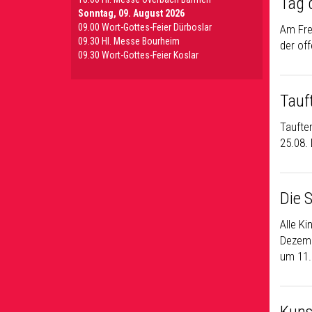
Tag 
Sonntag, 09. August 2026
09.00 Wort-Gottes-Feier Dürboslar
Am Frei
09.30 HI. Messe Bourheim
der off
09.30 Wort-Gottes-Feier Koslar
Tauf
Taufter
25.08. 
Die 
Alle Ki
Dezemb
um 11.