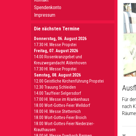
Spendenkonto
Impressum
Die nächsten Termine
Donnerstag, 06. August 2026
17.30 Hl. Messe Propstei
Freitag, 07. August 2026
14.00 Rosenkranzgebet und
Kreuzwegandacht Aldenhoven
17.30 Hl. Messe Propstei
Samstag, 08. August 2026
12.00 Geistliche Kirchenführung Propstei
Ausf
12.30 Trauung Schleiden
14.00 Tauffeier Selgersdorf
Für de
17.00 Hl. Messe im Krankenhaus
18.00 Wort-Gottes-Feier Welldorf
nach K
18.00 Hl. Messe Stetternich
Räumen
18.00 Wort-Gottes-Feier Broich
18.00 Wort-Gottes-Feier Niederzier-
Krauthausen
18.00 Hl. Messe Overbach Barmen