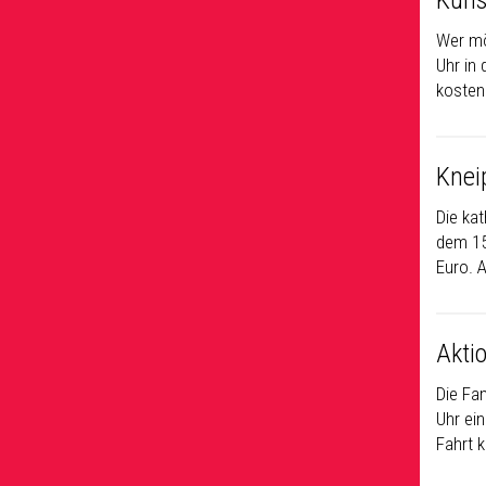
Kuns
Wer mö
Uhr in 
kostenl
Knei
Die ka
dem 15.
Euro. 
Akti
Die Fam
Uhr ein
Fahrt 