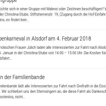
tgruppe
chte sich in einer Gruppe mit Malerei oder Zeichnen beschäftigen? W
der Christina-Stube, Stiftsherrenstr. 19, (Zugang durch die Hof-Einfahrt
os, es findet kein…
penkarneval in Alsdorf am 4. Februar 2018
tholischen Frauen Jülich laden alle Interessierten zur Fahrt nach Al
 Januar in der Christina-Stube von 14.00 – 15.00 Uhr. Die Kosten für
Abfahrt…
on der Familienbande
ilienbande lädt alle Interessierten zur Fahrt nach Grefrath in die E
. Wir schließen uns den Sternsingern an, die diese Fahrt als Dankesch
kostenlos, nicht…