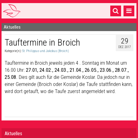
Aktuelles
Startseite
29
Tauftermine in Broich
1 Pfarrei
DEZ. 2017
Kategorie(n):
St. Philippus und Jakobus (Broich)
16 Gemeinden & mehr
Tauftermine in Broich jeweils jeden 4 . Sonntag im Monat um
Gottesdienste & Sinnsuche
16.00 Uhr:
27.01, 24.02., 24.03., 21.04., 26.05., 23.06., 28.07.,
25.08.
Dies gilt auch für die Gemeinde Koslar. Da jedoch nur in
Sakramente & Feste
einer Gemeinde (Broich oder Koslar) die Taufe stattfinden kann,
Gemeinschaft & Soziales
wird dort getauft, wo die Taufe zuerst angemeldet wird.
Musik
& Kultur
Seelsorge & Kontakt
Aktuelles